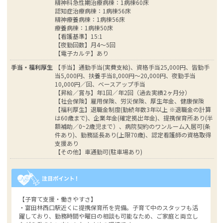
精神科急性期治療病棟：1病棟60床
認知症治療病棟：1病棟56床
精神療養病棟：1病棟56床
療養病棟：1病棟50床
【看護基準】15:1
【夜勤回数】月4～5回
【電子カルテ】あり
手当・福利厚生
【手当】通勤手当(実費支給)、資格手当25,000円、皆勤手
当5,000円、扶養手当8,000円～20,000円、夜勤手当
10,000円／回、ベースアップ手当
【昇給／賞与】年1回／年2回（過去実績2ヶ月分）
【社会保険】雇用保険、労災保険、厚生年金、健康保険
【福利厚生】退職金制度(勤続年数3年以上 ※退職金の計算
は60歳まで)、企業年金(確定拠出年金)、提携保育所あり(半
額補助／0~2歳児まで）、病院契約のワンルーム入居可(条
件あり)、勤務延長あり(上限70歳)、認定看護師の資格取得
支援あり
【その他】車通勤可(駐車場あり)
【子育て支援・働きやすさ】
・富田林西口駅近くに提携保育所を完備。子育て中のスタッフも活
躍しており、勤務時間や曜日の相談も可能なため、ご家庭と両立し