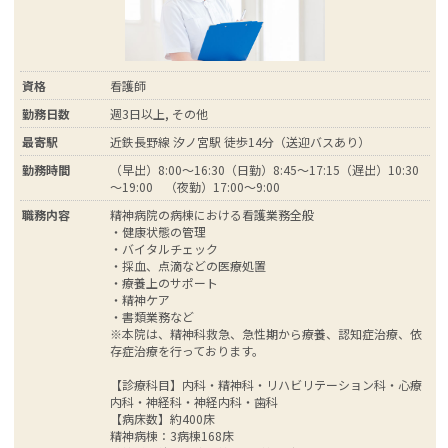
資格
看護師
勤務日数
週3日以上, その他
最寄駅
近鉄長野線 汐ノ宮駅 徒歩14分（送迎バスあり）
勤務時間
（早出）8:00～16:30（日勤）8:45～17:15（遅出）10:30
～19:00 （夜勤）17:00～9:00
職務内容
精神病院の病棟における看護業務全般
・健康状態の管理
・バイタルチェック
・採血、点滴などの医療処置
・療養上のサポート
・精神ケア
・書類業務など
※本院は、精神科救急、急性期から療養、認知症治療、依
存症治療を行っております。
【診療科目】内科・精神科・リハビリテーション科・心療
内科・神経科・神経内科・歯科
【病床数】約400床
精神病棟：3病棟168床