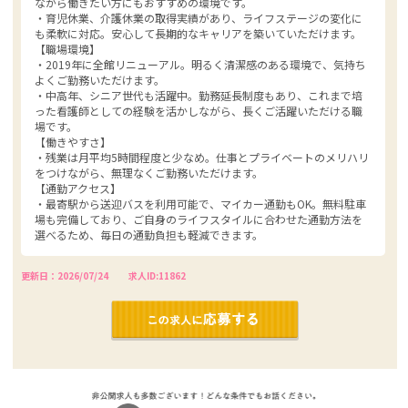
ながら働きたい方にもおすすめの環境です。
・育児休業、介護休業の取得実績があり、ライフステージの変化に
も柔軟に対応。安心して長期的なキャリアを築いていただけます。
【職場環境】
・2019年に全館リニューアル。明るく清潔感のある環境で、気持ち
よくご勤務いただけます。
・中高年、シニア世代も活躍中。勤務延長制度もあり、これまで培
った看護師としての経験を活かしながら、長くご活躍いただける職
場です。
【働きやすさ】
・残業は月平均5時間程度と少なめ。仕事とプライベートのメリハリ
をつけながら、無理なくご勤務いただけます。
【通勤アクセス】
・最寄駅から送迎バスを利用可能で、マイカー通勤もOK。無料駐車
場も完備しており、ご自身のライフスタイルに合わせた通勤方法を
選べるため、毎日の通勤負担も軽減できます。
更新日：2026/07/24
求人ID:11862