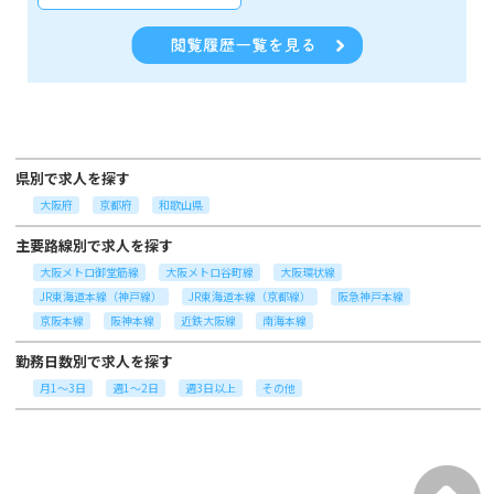
県別で求人を探す
大阪府
京都府
和歌山県
主要路線別で求人を探す
大阪メトロ御堂筋線
大阪メトロ谷町線
大阪環状線
JR東海道本線（神戸線）
JR東海道本線（京都線）
阪急神戸本線
京阪本線
阪神本線
近鉄大阪線
南海本線
勤務日数別で求人を探す
月1～3日
週1～2日
週3日以上
その他