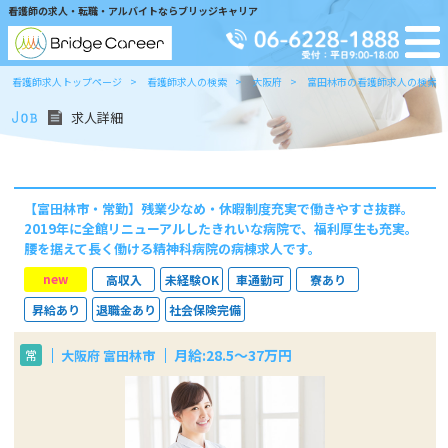
看護師の求人・転職・アルバイトならブリッジキャリア
看護師求人トップページ
看護師求人の検索
大阪府
富田林市の看護師求人の検索
求人詳細
【富田林市・常勤】残業少なめ・休暇制度充実で働きやすさ抜群。
2019年に全館リニューアルしたきれいな病院で、福利厚生も充実。
腰を据えて長く働ける精神科病院の病棟求人です。
new
高収入
未経験OK
車通勤可
寮あり
昇給あり
退職金あり
社会保険完備
月給:28.5～37万円
大阪府 富田林市
常