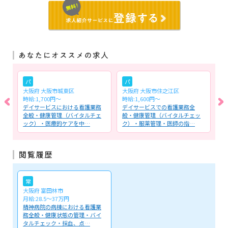
パ
パ
大阪府 大阪市城東区
大阪府 大阪市住之江区
大
時給:1,700円～
時給:1,600円～
月
け
デイサービスにおける看護業務
デイサービスでの看護業務全
慢
病
全般・健康管理（バイタルチェ
般・健康管理（バイタルチェッ
健
ック）・医療的ケアを中…
ク）・服薬管理・医師の指…
滴
常
大阪府 富田林市
月給:28.5～37万円
精神病院の病棟における看護業
務全般・健康状態の管理・バイ
タルチェック・採血、点…