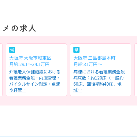
常
常
大阪府 大阪市城東区
大阪府 三島郡島本町
月給:29.1～34.1万円
月給:31万円～
介護老人保健施設における
病棟における看護業務全般
看護業務全般・内服管理・
病床数：約120床（一般約
バイタルサイン測定・点滴
60床、回復期約40床、地
や経管…
域…