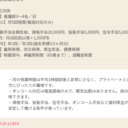
120床
】看護師3～4名／日
ル】月5回程度(電話対応のみ)
手当全額支給、資格手当20,000円、皆勤手当5,000円、住宅手当5,000
0円／月(6回目以降＋1,000円)
与】年1回／年2回(過去実績3.0ヶ月分)
】雇用保険、労災保険、厚生年金、健康保険
】制服貸与、再雇用制度（65歳まで）、退職金制度
・月の残業時間は平均1時間前後と非常に少なく、プライベートと
方にぴったりの職場です。
・オンコール対応は電話連絡のみで、緊急出動はありません。自
保できます。
・資格手当、皆勤手当、住宅手当、オンコール手当など福利厚生
安定して働ける条件が揃っています。
ID:11659