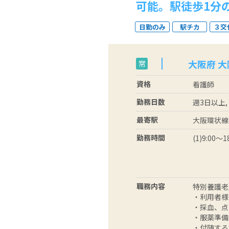
可能。駅徒歩1分
日勤のみ
駅チカ
３交
大阪府 
常
資格
看護師
勤務日数
週3日以上,
最寄駅
大阪環状線
勤務時間
(1)9:00～18
職務内容
特別養護老
・利用者様
・採血、点
・服薬準備
・付随する