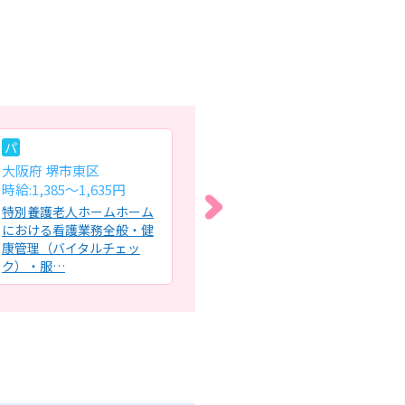
パ
常
パ
大阪府 堺市東区
大阪府 枚方市
大
時給:1,385～1,635円
月給:31.6万円～52.6万円
時給
特別養護老人ホームホーム
訪問看護ステーションにお
訪
における看護業務全般・健
ける看護師業務全般・利用
け
康管理（バイタルチェッ
者さまのご自宅に訪問し、
全
ク）・服…
必要に…
ア