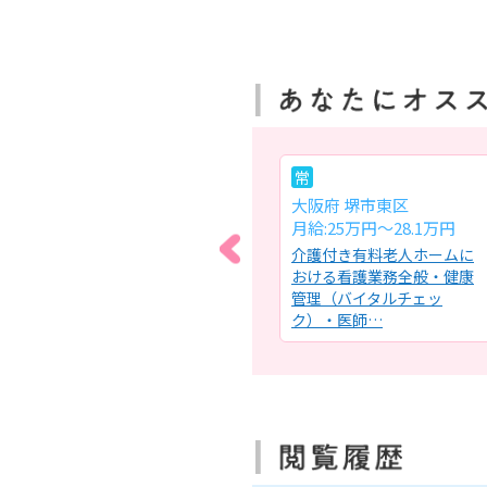
パ
常
大阪府 守口市
大阪府 堺市東区
時給:1,500円～1,600円
月給:25万円～28.1万円
ムで
特別養護老人ホームにおけ
介護付き有料老人ホームに
者様
る看護業務全般・健康管理
おける看護業務全般・健康
の連
(バイタルサイン測定)・医師
管理（バイタルチェッ
の…
ク）・医師…