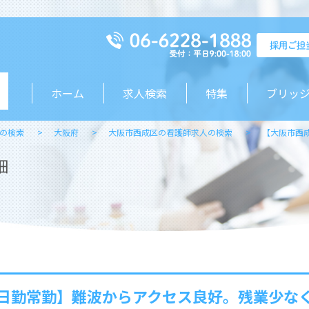
ホーム
求人検索
特集
ブリッ
の検索
大阪府
大阪市西成区の看護師求人の検索
【大阪市西
細
日勤常勤】難波からアクセス良好。残業少な