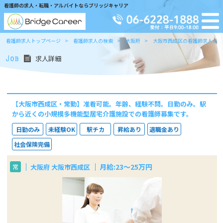
看護師の求人・転職・アルバイトならブリッジキャリア
看護師求人トップページ
看護師求人の検索
大阪府
大阪市西成区の看護師求人の検
求人詳細
【大阪市西成区・常勤】准看可能。年齢、経験不問。日勤のみ。駅
から近くの小規模多機能型居宅介護施設での看護師募集です。
日勤のみ
未経験OK
駅チカ
昇給あり
退職金あり
社会保険完備
月給:23～25万円
大阪府 大阪市西成区
常