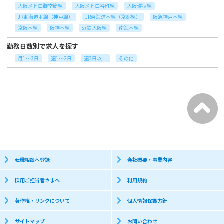
大阪メトロ御堂筋線
大阪メトロ谷町線
大阪環状線
JR東海道本線（神戸線）
JR東海道本線（京都線）
阪急神戸本線
京阪本線
阪神本線
近鉄大阪線
南海本線
勤務日数別で求人を探す
月1～3日
週1～2日
週3日以上
その他
転職相談へ登録
会社概要・事業内容
採用ご担当者さまへ
利用規約
著作権・リンクについて
個人情報保護方針
サイトマップ
お問い合わせ