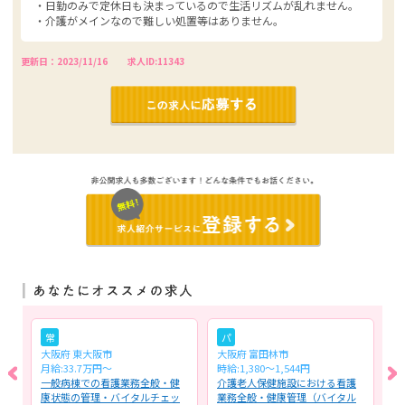
・日勤のみで定休日も決まっているので生活リズムが乱れません。
・介護がメインなので難しい処置等はありません。
更新日：2023/11/16
求人ID:11343
常
パ
大阪府 東大阪市
大阪府 富田林市
大
月給:33.7万円～
時給:1,380〜1,544円
月
設
一般病棟での看護業務全般・健
介護老人保健施設における看護
訪
全
康状態の管理・バイタルチェッ
業務全般・健康管理（バイタル
般