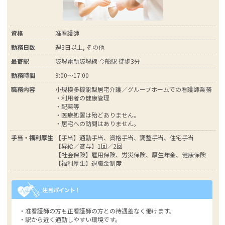
資格
准看護師
勤務日数
週3日以上, その他
最寄駅
阪堺電軌阪堺線 今船駅 徒歩3分
勤務時間
9:00～17:00
職務内容
小規模多機能型居宅介護／グループホームでの看護師業務
・利用者の健康管理
・配薬等
・医療処置は殆どありません。
・居宅への訪問はありません。
手当・福利厚生
【手当】通勤手当、資格手当、調整手当、住宅手当
【昇給／賞与】1回／2回
【社会保険】雇用保険、労災保険、厚生年金、健康保険
【福利厚生】退職金制度
・准看護師の方も正看護師の方との待遇差なく働けます。
・駅から近く通勤しやすい環境です。