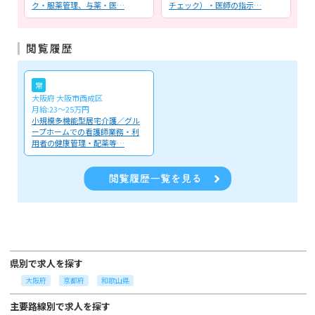
ク・服薬管理、与薬・医…
チェック）・医師の指示…
理
常
大阪府 大阪市西成区
月給:23～25万円
小規模多機能型居宅介護／グル
ープホームでの看護師業務・利
用者の健康管理・配薬等…
県別で求人を探す
大阪府
京都府
和歌山県
主要路線別で求人を探す