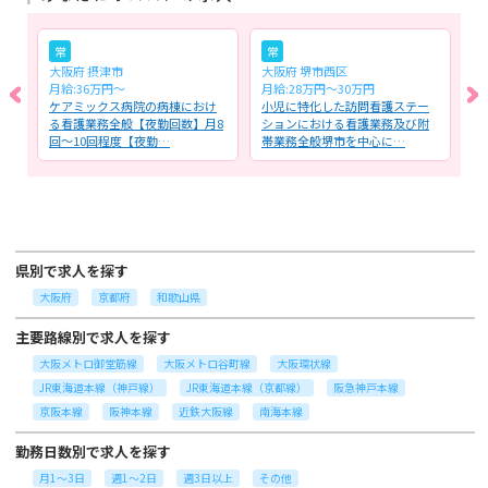
常
常
大阪府 摂津市
大阪府 堺市西区
大
月給:36万円～
月給:28万円～30万円
時
テ
ケアミックス病院の病棟におけ
小児に特化した訪問看護ステー
リ
び
る看護業務全般【夜勤回数】月8
ションにおける看護業務及び附
看
回～10回程度【夜勤…
帯業務全般堺市を中心に…
タ
県別で求人を探す
大阪府
京都府
和歌山県
主要路線別で求人を探す
大阪メトロ御堂筋線
大阪メトロ谷町線
大阪環状線
JR東海道本線（神戸線）
JR東海道本線（京都線）
阪急神戸本線
京阪本線
阪神本線
近鉄大阪線
南海本線
勤務日数別で求人を探す
月1～3日
週1～2日
週3日以上
その他