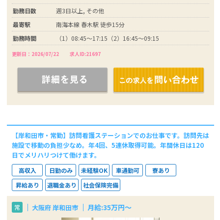
勤務日数
週3日以上, その他
最寄駅
南海本線 春木駅 徒歩15分
勤務時間
（1）08:45～17:15（2）16:45～09:15
更新日：2026/07/22
求人ID:21697
【岸和田市・常勤】訪問看護ステーションでのお仕事です。訪問先は
施設で移動の負担少なめ。年4回、5連休取得可能。年間休日は120
日でメリハリつけて働けます。
高収入
日勤のみ
未経験OK
車通勤可
寮あり
昇給あり
退職金あり
社会保険完備
月給:35万円～
大阪府 岸和田市
常