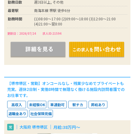
勤務日数
週3日以上, その他
最寄駅
南海本線 堺駅 徒歩6分
勤務時間
(1)08:00～17:00 (2)09:00～18:00 (3)12:00～21:00
(4)21:00～翌8:00
更新日：2026/07/24
求人ID:21594
【堺市堺区・常勤】オンコールなし・残業少なめでプライベートも
充実。週休2日制・実働8時間で無理なく働ける施設内訪問看護での
お仕事です。
高収入
未経験OK
車通勤可
駅チカ
昇給あり
退職金あり
社会保険完備
月給:38万円～
大阪府 堺市堺区
常