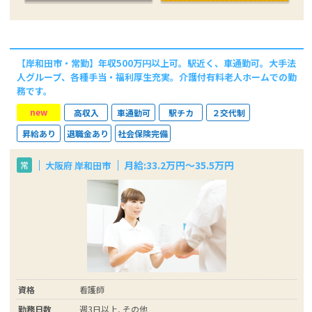
【岸和田市・常勤】年収500万円以上可。駅近く、車通勤可。大手法
人グループ、各種手当・福利厚生充実。介護付有料老人ホームでの勤
務です。
new
高収入
車通勤可
駅チカ
２交代制
昇給あり
退職金あり
社会保険完備
月給:33.2万円～35.5万円
大阪府 岸和田市
常
資格
看護師
勤務日数
週3日以上, その他