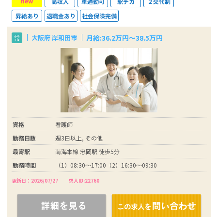
new
高収入
車通勤可
駅チカ
２交代制
昇給あり
退職金あり
社会保険完備
月給:36.2万円～38.5万円
大阪府 岸和田市
常
資格
看護師
勤務日数
週3日以上, その他
最寄駅
南海本線 忠岡駅 徒歩5分
勤務時間
（1）08:30～17:00（2）16:30～09:30
更新日：2026/07/27
求人ID:22760