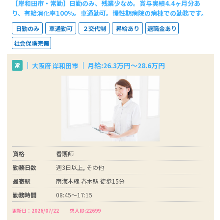
【岸和田市・常勤】日勤のみ、残業少なめ。賞与実績4.4ヶ月分あ
り、有給消化率100％。車通勤可。慢性期病院の病棟での勤務です。
日勤のみ
車通勤可
２交代制
昇給あり
退職金あり
社会保険完備
月給:26.3万円～28.6万円
大阪府 岸和田市
常
資格
看護師
勤務日数
週3日以上, その他
最寄駅
南海本線 春木駅 徒歩15分
勤務時間
08:45～17:15
更新日：2026/07/22
求人ID:22699