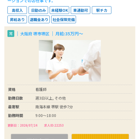
ーションでのお仕事です。
高収入
日勤のみ
未経験OK
車通勤可
駅チカ
昇給あり
退職金あり
社会保険完備
月給:35万円～
大阪府 堺市堺区
常
資格
看護師
勤務日数
週3日以上, その他
最寄駅
南海本線 堺駅 徒歩7分
勤務時間
9:00～18:00
更新日：2026/07/24
求人ID:22253