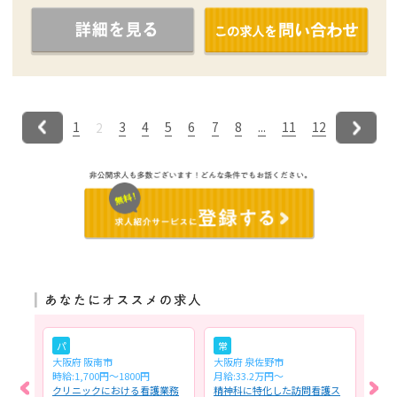
1
3
4
5
6
7
8
...
11
12
2
パ
常
常
大阪府 阪南市
大阪府 泉佐野市
大阪
時給:1,700円～1800円
月給:33.2万円～
月給
務全
クリニックにおける看護業務
精神科に特化した訪問看護ス
訪問