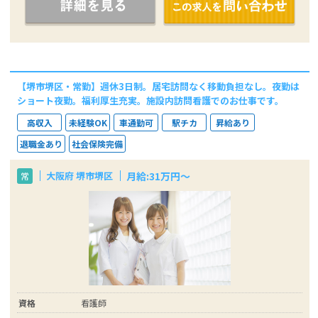
【堺市堺区・常勤】週休3日制。居宅訪問なく移動負担なし。夜勤は
ショート夜勤。福利厚生充実。施設内訪問看護でのお仕事です。
高収入
未経験OK
車通勤可
駅チカ
昇給あり
退職金あり
社会保険完備
月給:31万円～
大阪府 堺市堺区
常
資格
看護師