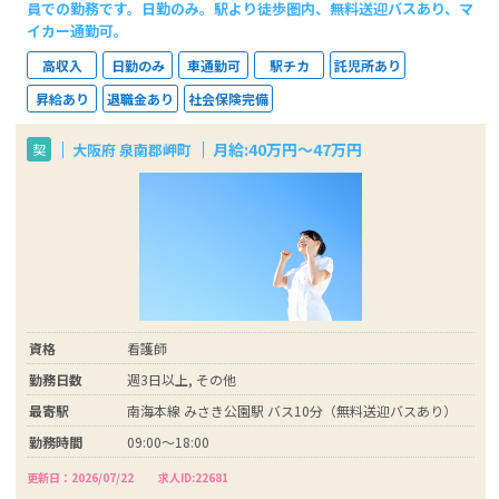
員での勤務です。日勤のみ。駅より徒歩圏内、無料送迎バスあり、マ
イカー通勤可。
高収入
日勤のみ
車通勤可
駅チカ
託児所あり
昇給あり
退職金あり
社会保険完備
月給:40万円～47万円
大阪府 泉南郡岬町
契
資格
看護師
勤務日数
週3日以上, その他
最寄駅
南海本線 みさき公園駅 バス10分（無料送迎バスあり）
勤務時間
09:00～18:00
更新日：2026/07/22
求人ID:22681