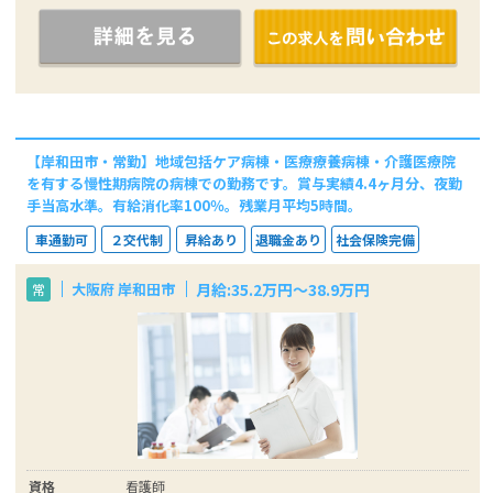
【岸和田市・常勤】地域包括ケア病棟・医療療養病棟・介護医療院
を有する慢性期病院の病棟での勤務です。賞与実績4.4ヶ月分、夜勤
手当高水準。有給消化率100％。残業月平均5時間。
車通勤可
２交代制
昇給あり
退職金あり
社会保険完備
月給:35.2万円～38.9万円
大阪府 岸和田市
常
資格
看護師