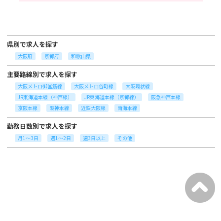
県別で求人を探す
大阪府
京都府
和歌山県
主要路線別で求人を探す
大阪メトロ御堂筋線
大阪メトロ谷町線
大阪環状線
JR東海道本線（神戸線）
JR東海道本線（京都線）
阪急神戸本線
京阪本線
阪神本線
近鉄大阪線
南海本線
勤務日数別で求人を探す
月1～3日
週1～2日
週3日以上
その他