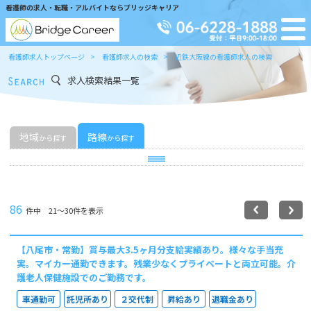
看護師の求人・転職・アルバイトならブリッジキャリア
看護師求人トップページ
看護師求人の検索
近鉄大阪線の看護師求人の検索
求人検索結果一覧
地域
路線
から探す
から探す
86
件中 21〜30件を表示
【八尾市・常勤】賞与最大3.5ヶ月分支給実績あり。様々な手当充
実。マイカー通勤できます。残業少なくプライベートと両立可能。介
護老人保健施設でのご勤務です。
車通勤可
託児所あり
２交代制
昇給あり
退職金あり