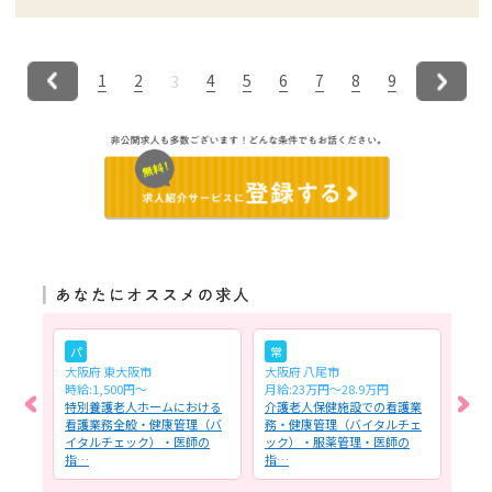
1
2
4
5
6
7
8
9
3
パ
常
常
大阪府 東大阪市
大阪府 八尾市
大阪
時給:1,500円～
月給:23万円～28.9万円
月給:
看護
特別養護老人ホームにおける
介護老人保健施設での看護業
看護
イタ
看護業務全般・健康管理（バ
務・健康管理（バイタルチェ
にお
・
イタルチェック）・医師の
ック）・服薬管理・医師の
たき
指…
指…
利…