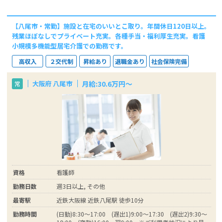
【八尾市・常勤】施設と在宅のいいとこ取り。年間休日120日以上。
残業ほぼなしでプライベート充実。各種手当・福利厚生充実。看護
小規模多機能型居宅介護での勤務です。
高収入
２交代制
昇給あり
退職金あり
社会保険完備
月給:30.6万円～
大阪府 八尾市
常
資格
看護師
勤務日数
週3日以上, その他
最寄駅
近鉄大阪線 近鉄八尾駅 徒歩10分
勤務時間
(日勤)8:30～17:00 (遅出1)9:00～17:30 (遅出2)9:30～