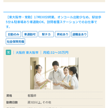
【東大阪市・常勤】17時30分終業。オンコール出動少なめ。駅徒歩
5分＆駐車場あり車通勤OK。訪問看護ステーションでのお仕事で
す。
日勤のみ
車通勤可
駅チカ
昇給あり
退職金あり
社会保険完備
月給:32～35万円
大阪府 東大阪市
常
資格
看護師
勤務日数
週3日以上, その他