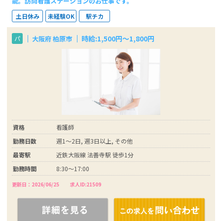
能。訪問看護ステーションのお仕事です。
土日休み
未経験OK
駅チカ
時給:1,500円～1,800円
大阪府 柏原市
パ
資格
看護師
勤務日数
週1～2日, 週3日以上, その他
最寄駅
近鉄大阪線 法善寺駅 徒歩1分
勤務時間
8:30～17:00
更新日：2026/06/25
求人ID:21509