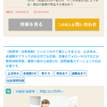
18:00 (夜勤)16:00～翌9:00 ※ご利用者状況により早
出・遅出の勤務が発生する場合あり
更新日：2026/06/23
求人ID:16247
【柏原市・日勤常勤】リハビリの力で暮らしを支える。土日休み。
未経験やブランクのある方でも可能。先輩のフォローやOJTなどの
教育体制充実。最寄り駅から徒歩1分。訪問看護ステーションでのお
仕事です。
土日休み
未経験OK
駅チカ
昇給あり
退職金あり
社会保険完備
月給:20.2万円～
大阪府 柏原市
常