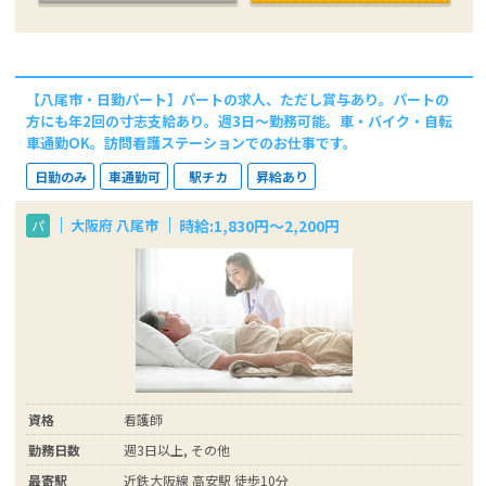
【八尾市・日勤パート】パートの求人、ただし賞与あり。パートの
方にも年2回の寸志支給あり。週3日～勤務可能。車・バイク・自転
車通勤OK。訪問看護ステーションでのお仕事です。
日勤のみ
車通勤可
駅チカ
昇給あり
時給:1,830円〜2,200円
大阪府 八尾市
パ
資格
看護師
勤務日数
週3日以上, その他
最寄駅
近鉄大阪線 高安駅 徒歩10分