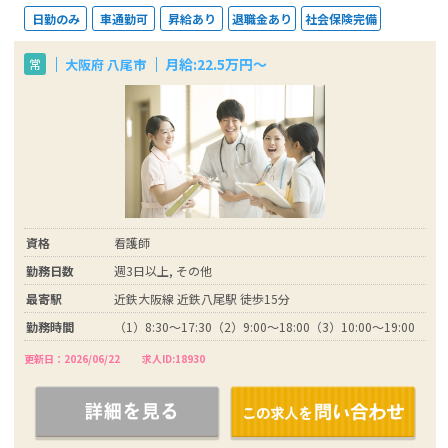
日勤のみ
車通勤可
昇給あり
退職金あり
社会保険完備
月給:22.5万円～
大阪府 八尾市
常
資格
看護師
勤務日数
週3日以上, その他
最寄駅
近鉄大阪線 近鉄八尾駅 徒歩15分
勤務時間
（1）8:30～17:30（2）9:00～18:00（3）10:00～19:00
更新日：2026/06/22
求人ID:18930