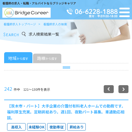
看護師の求人・転職・アルバイトならブリッジキャリア
看護師求人トップページ
看護師求人の検索
求人検索結果一覧
地域
路線
から探す
から探す
242
件中 121〜130件を表示
【茨木市・パート】大手企業の介護付有料老人ホームでの勤務です。
福利厚生充実。定期昇給あり。週1回、夜勤パート募集。車通勤応相
談。
高収入
未経験OK
夜勤専従
昇給あり