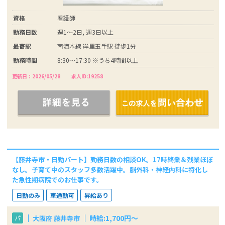
資格
看護師
勤務日数
週1～2日, 週3日以上
最寄駅
南海本線 岸里玉手駅 徒歩1分
勤務時間
8:30～17:30 ※うち4時間以上
更新日：2026/05/28
求人ID:19258
【藤井寺市・日勤パート】勤務日数の相談OK。17時終業＆残業ほぼ
なし。子育て中のスタッフ多数活躍中。脳外科・神経内科に特化し
た急性期病院でのお仕事です。
日勤のみ
車通勤可
昇給あり
時給:1,700円～
大阪府 藤井寺市
パ