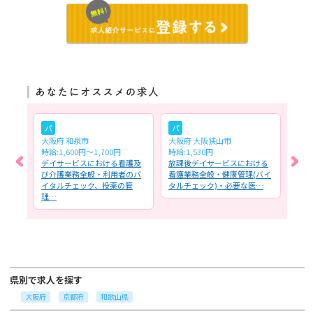
パ
パ
パ
大阪府 和泉市
大阪府 大阪狭山市
大阪
時給:1,600円〜1,700円
時給:1,530円
時給:
護業
デイサービスにおける看護及
放課後デイサービスにおける
企業
の健
び介護業務全般・利用者のバ
看護業務全般・健康管理(バイ
務全
生
イタルチェック、投薬の管
タルチェック)・必要な医…
康・
理…
管…
県別で求人を探す
大阪府
京都府
和歌山県