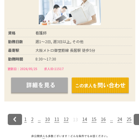
資格
看護師
勤務日数
週1～2日, 週3日以上, その他
最寄駅
大阪メトロ御堂筋線 長居駅 徒歩5分
勤務時間
8:30～17:30
更新日：2026/05/25
求人ID:11517
1
2
...
10
11
12
14
15
16
...
24
25
13