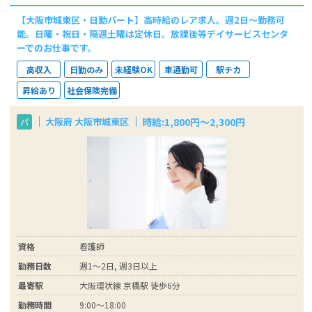
【大阪市城東区・日勤パート】高時給のレア求人。週2日～勤務可
能。日曜・祝日・隔週土曜は定休日。放課後等デイサービスセンタ
ーでのお仕事です。
高収入
日勤のみ
未経験OK
車通勤可
駅チカ
昇給あり
社会保険完備
時給:1,800円～2,300円
大阪府 大阪市城東区
パ
資格
看護師
勤務日数
週1～2日, 週3日以上
最寄駅
大阪環状線 京橋駅 徒歩6分
勤務時間
9:00～18:00