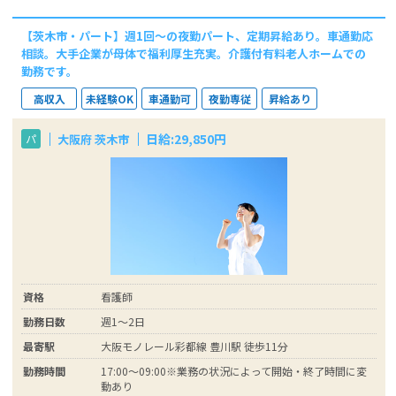
【茨木市・パート】週1回～の夜勤パート、定期昇給あり。車通勤応
相談。大手企業が母体で福利厚生充実。介護付有料老人ホームでの
勤務です。
高収入
未経験OK
車通勤可
夜勤専従
昇給あり
日給:29,850円
大阪府 茨木市
パ
資格
看護師
勤務日数
週1～2日
最寄駅
大阪モノレール彩都線 豊川駅 徒歩11分
勤務時間
17:00～09:00※業務の状況によって開始・終了時間に変
動あり