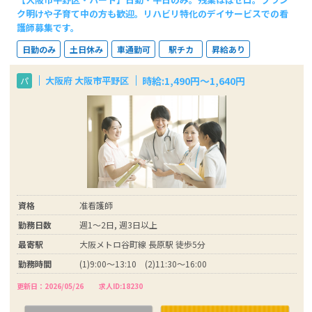
ク明けや子育て中の方も歓迎。リハビリ特化のデイサービスでの看
護師募集です。
日勤のみ
土日休み
車通勤可
駅チカ
昇給あり
時給:1,490円〜1,640円
大阪府 大阪市平野区
パ
資格
准看護師
勤務日数
週1～2日, 週3日以上
最寄駅
大阪メトロ谷町線 長原駅 徒歩5分
勤務時間
(1)9:00～13:10 (2)11:30～16:00
更新日：2026/05/26
求人ID:18230