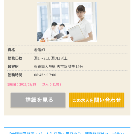
資格
看護師
勤務日数
週1～2日, 週3日以上
最寄駅
近鉄南大阪線 古市駅 徒歩15分
勤務時間
08:45～17:00
更新日：2026/05/28
求人ID:21817
【大阪市平野区・パート】日勤・平日のみ。残業ほぼゼロ。ブラン