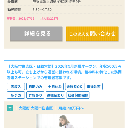
最寄駅
阪堺電軌上町線 姫松駅 徒歩2分
勤務時間
8:30～17:30
更新日：2026/07/17
求人ID:22575
【大阪市住吉区・日勤常勤】2026年9月新規オープン。年収500万円
以上も可。立ち上げから運営に携われる環境。精神科に特化した訪問
看護ステーションでの管理者募集です。
高収入
日勤のみ
土日休み
未経験OK
車通勤可
駅チカ
昇給あり
退職金あり
社会保険完備
月給:40万円～
大阪府 大阪市住吉区
常