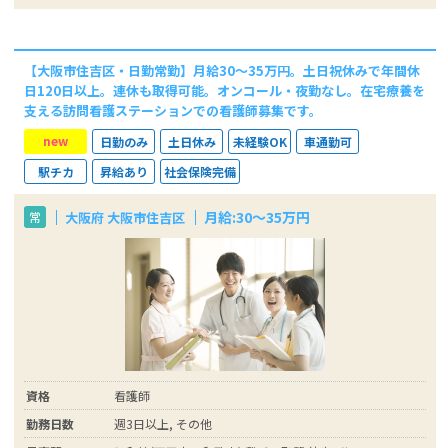
【大阪市住吉区・日勤常勤】月給30～35万円。土日祝休みで年間休
日120日以上。連休も取得可能。オンコール・夜勤なし。在宅療養を
支える訪問看護ステーションでの看護師募集です。
new
日勤のみ
土日休み
未経験OK
車通勤可
駅チカ
昇給あり
社会保険完備
月給:30～35万円
大阪府 大阪市住吉区
常
資格
看護師
勤務日数
週3日以上, その他