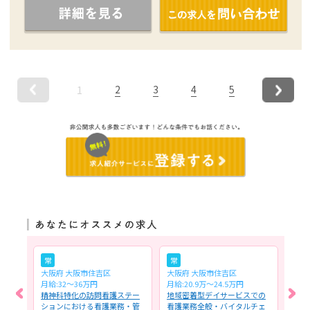
2
3
4
5
1
常
常
常
大阪府 大阪市住吉区
大阪府 大阪市住吉区
大阪
月給:32～36万円
月給:20.9万～24.5万円
月給:
おけ
精神科特化の訪問看護ステー
地域密着型デイサービスでの
訪問
者に
ションにおける看護業務・管
看護業務全般・バイタルチェ
般～