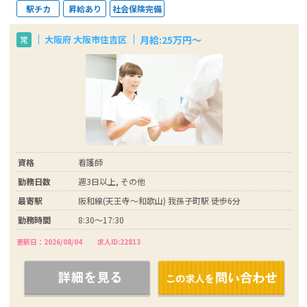
駅チカ
昇給あり
社会保険完備
月給:25万円～
大阪府 大阪市住吉区
常
資格
看護師
勤務日数
週3日以上, その他
最寄駅
阪和線(天王寺～和歌山) 我孫子町駅 徒歩6分
勤務時間
8:30～17:30
更新日：2026/08/04
求人ID:22813