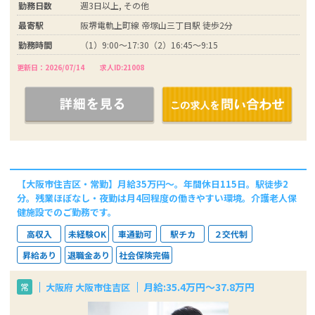
勤務日数
週3日以上, その他
最寄駅
阪堺電軌上町線 帝塚山三丁目駅 徒歩2分
勤務時間
（1）9:00～17:30（2）16:45～9:15
更新日：2026/07/14
求人ID:21008
【大阪市住吉区・常勤】月給35万円～。年間休日115日。駅徒歩2
分。残業ほぼなし・夜勤は月4回程度の働きやすい環境。介護老人保
健施設でのご勤務です。
高収入
未経験OK
車通勤可
駅チカ
２交代制
昇給あり
退職金あり
社会保険完備
月給:35.4万円～37.8万円
大阪府 大阪市住吉区
常