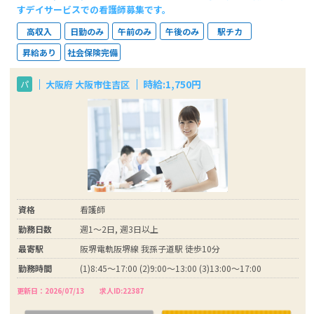
すデイサービスでの看護師募集です。
高収入
日勤のみ
午前のみ
午後のみ
駅チカ
昇給あり
社会保険完備
時給:1,750円
大阪府 大阪市住吉区
パ
資格
看護師
勤務日数
週1～2日, 週3日以上
最寄駅
阪堺電軌阪堺線 我孫子道駅 徒歩10分
勤務時間
(1)8:45～17:00 (2)9:00～13:00 (3)13:00～17:00
更新日：2026/07/13
求人ID:22387