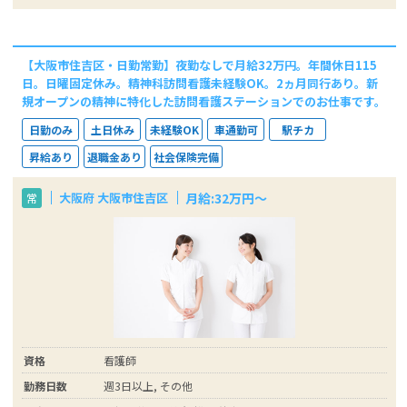
【大阪市住吉区・日勤常勤】夜勤なしで月給32万円。年間休日115
日。日曜固定休み。精神科訪問看護未経験OK。2ヵ月同行あり。新
規オープンの精神に特化した訪問看護ステーションでのお仕事です。
日勤のみ
土日休み
未経験OK
車通勤可
駅チカ
昇給あり
退職金あり
社会保険完備
月給:32万円～
大阪府 大阪市住吉区
常
資格
看護師
勤務日数
週3日以上, その他