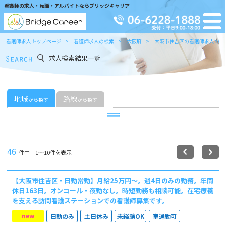
看護師の求人・転職・アルバイトならブリッジキャリア
看護師求人トップページ
看護師求人の検索
大阪府
大阪市住吉区の看護師求人の検
求人検索結果一覧
地域
路線
から探す
から探す
46
件中 1〜10件を表示
【大阪市住吉区・日勤常勤】月給25万円～。週4日のみの勤務。年間
休日163日。オンコール・夜勤なし。時短勤務も相談可能。在宅療養
を支える訪問看護ステーションでの看護師募集です。
new
日勤のみ
土日休み
未経験OK
車通勤可