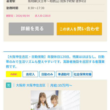
最寄駅
阪和線(天王寺～和歌山) 我孫子町駅 徒歩6分
勤務時間
8:30～17:30
更新日：2026/08/04
求人ID:22810
【大阪市住吉区・日勤常勤】年間休日120日。残業はほぼなし。日勤
帯のみで生活リズムも整えやすいです。高齢者施設を巡回する看護業
務です。
new
高収入
日勤のみ
車通勤可
社会保険完備
月給:35万円～
大阪府 大阪市住吉区
常