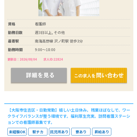
資格
看護師
勤務日数
週3日以上, その他
最寄駅
南海高野線 沢ノ町駅 徒歩3分
勤務時間
9:00～18:00
更新日：2026/08/04
求人ID:22824
【大阪市住吉区・日勤常勤】嬉しい土日休み。残業ほぼなしで、ワー
クライフバランスが整う環境です。福利厚生充実。訪問看護ステーシ
ョンでの看護師募集です。
未経験OK
駅チカ
託児所あり
寮あり
昇給あり