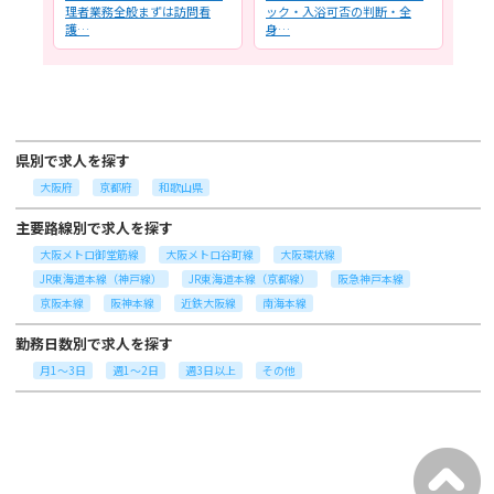
供・
理者業務全般まずは訪問看
ック・入浴可否の判断・全
問診
護…
身…
診…
県別で求人を探す
大阪府
京都府
和歌山県
主要路線別で求人を探す
大阪メトロ御堂筋線
大阪メトロ谷町線
大阪環状線
JR東海道本線（神戸線）
JR東海道本線（京都線）
阪急神戸本線
京阪本線
阪神本線
近鉄大阪線
南海本線
勤務日数別で求人を探す
月1～3日
週1～2日
週3日以上
その他