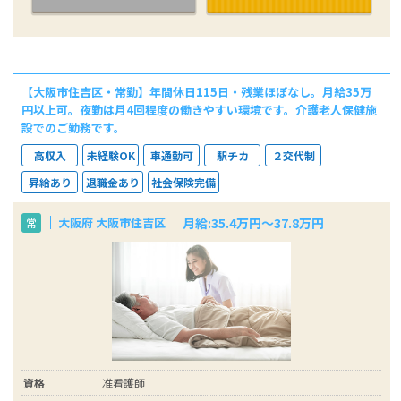
【大阪市住吉区・常勤】年間休日115日・残業ほぼなし。月給35万
円以上可。夜勤は月4回程度の働きやすい環境です。介護老人保健施
設でのご勤務です。
高収入
未経験OK
車通勤可
駅チカ
２交代制
昇給あり
退職金あり
社会保険完備
月給:35.4万円～37.8万円
大阪府 大阪市住吉区
常
資格
准看護師