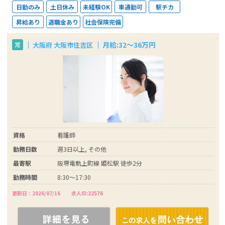
日勤のみ
土日休み
未経験OK
車通勤可
駅チカ
昇給あり
退職金あり
社会保険完備
月給:32～36万円
大阪府 大阪市住吉区
常
資格
看護師
勤務日数
週3日以上, その他
最寄駅
阪堺電軌上町線 姫松駅 徒歩2分
勤務時間
8:30～17:30
更新日：2026/07/16
求人ID:22576