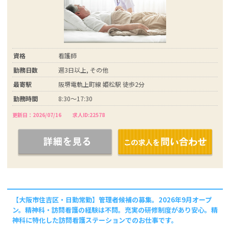
資格
看護師
勤務日数
週3日以上, その他
最寄駅
阪堺電軌上町線 姫松駅 徒歩2分
勤務時間
8:30～17:30
更新日：2026/07/16
求人ID:22578
【大阪市住吉区・日勤常勤】管理者候補の募集。2026年9月オープ
ン。精神科・訪問看護の経験は不問。充実の研修制度があり安心。精
神科に特化した訪問看護ステーションでのお仕事です。