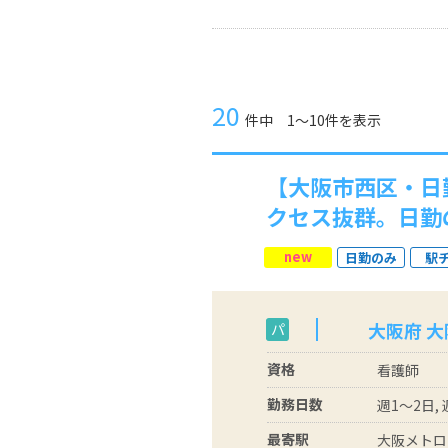
20
件中 1〜10件を表示
【大阪市西区・日
クセス抜群。日勤
new
日勤のみ
駅
大阪府 
パ
資格
看護師
勤務日数
週1～2日,
最寄駅
大阪メトロ