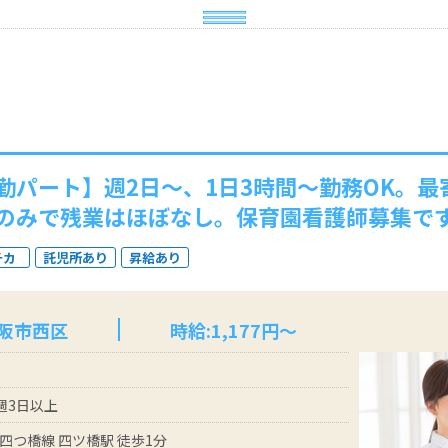
勤パート】週2日～、1日3時間～勤務OK。最
のみで残業はほぼなし。保育園看護師募集で
チカ
託児所あり
昇給あり
大阪市西区
時給:1,177円～
 週3日以上
四つ橋線 四ツ橋駅 徒歩1分