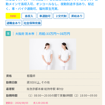
勤メインで高収入可、オンコールなし、夜勤別途手当あり。駅近
く、車・バイク通勤可。福利厚生充実。
new
高収入
車通勤可
２交代制
昇給あり
退職金あり
社会保険完備
月給:33万円～38万円
大阪府 茨木市
常
資格
看護師
勤務日数
週3日以上, その他
最寄駅
阪急京都本線 総持寺駅 車9分
勤務時間
（1）08:00～20:00の間で実働8時間（2）18:00～09:00
更新日：2026/08/03
求人ID:20145