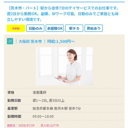
【茨木市・パート】駅から徒歩7分のデイサービスでのお仕事です。
週2日から勤務OK。副業、Wワーク可能。日勤のみでご家庭とも両
立しやすい環境です。
new
日勤のみ
未経験OK
駅チカ
昇給あり
時給:1,500円～
大阪府 茨木市
パ
資格
准看護師
勤務日数
週1～2日, 週3日以上
最寄駅
阪急京都本線 南茨木駅 徒歩7分
勤務時間
09:00～18:00
更新日：2026/07/30
求人ID:22779