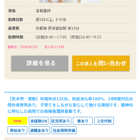
資格
准看護師
勤務日数
週3日以上, その他
最寄駅
京都線 摂津富田駅 車10分
勤務時間
(日勤)8:45～17:00 (夜勤)16:45～9:15
更新日：2026/07/31
求人ID:11784
【茨木市・常勤】年間休日125日。有給消化率100％。24時間対応の
院内保育所あり。子育てをしながら安心して働ける環境です。精神科
に特化した病院での病棟看護師募集です。
new
未経験OK
託児所あり
寮あり
２交代制
昇給あり
退職金あり
社会保険完備