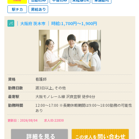
駅チカ
昇給あり
時給:1,700円〜1,900円
大阪府 茨木市
パ
資格
看護師
勤務日数
週3日以上, その他
最寄駅
大阪モノレール線 沢良宜駅 徒歩6分
勤務時間
12:00～17:00 ※長期休暇期間は9:00～18:00勤務の可能性
あり
更新日：2026/08/04
求人ID:22830