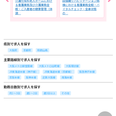
の看
介護付有料老人ホームにおけ
回復期リハビリテーション病
デイ
自宅
る看護業務及び介護業務全
棟における看護業務全般・バ
務全
健
般・ご入居者の健康管理（体
イタルチェック・全身状態
（バ
調…
の…
確…
県別で求人を探す
大阪府
京都府
和歌山県
主要路線別で求人を探す
大阪メトロ御堂筋線
大阪メトロ谷町線
大阪環状線
JR東海道本線（神戸線）
JR東海道本線（京都線）
阪急神戸本線
京阪本線
阪神本線
近鉄大阪線
南海本線
勤務日数別で求人を探す
月1～3日
週1～2日
週3日以上
その他