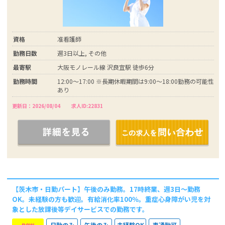
資格
准看護師
勤務日数
週3日以上, その他
最寄駅
大阪モノレール線 沢良宜駅 徒歩6分
勤務時間
12:00～17:00 ※長期休暇期間は9:00～18:00勤務の可能性
あり
更新日：2026/08/04
求人ID:22831
【茨木市・日勤パート】午後のみ勤務。17時終業、週3日～勤務
OK。未経験の方も歓迎。有給消化率100％。重症心身障がい児を対
象とした放課後等デイサービスでの勤務です。
new
日勤のみ
午後のみ
未経験OK
車通勤可