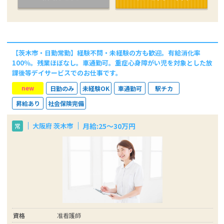
【茨木市・日勤常勤】経験不問・未経験の方も歓迎。有給消化率
100％。残業ほぼなし。車通勤可。重症心身障がい児を対象とした放
課後等デイサービスでのお仕事です。
new
日勤のみ
未経験OK
車通勤可
駅チカ
昇給あり
社会保険完備
月給:25～30万円
大阪府 茨木市
常
資格
准看護師