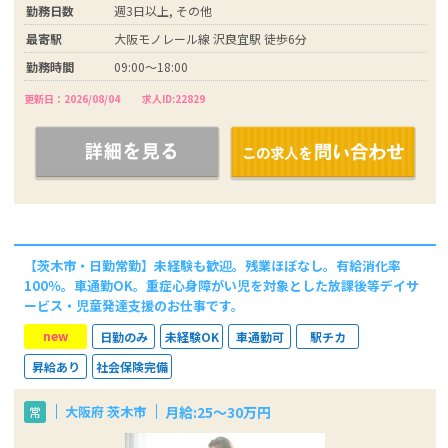
勤務日数
週3日以上, その他
最寄駅
大阪モノレール線 沢良宜駅 徒歩6分
勤務時間
09:00～18:00
更新日：2026/08/04
求人ID:22829
【茨木市・日勤常勤】未経験も歓迎。残業ほぼなし。有給消化率
100％。車通勤OK。重症心身障がい児を対象とした放課後等デイサ
ービス・児童発達支援のお仕事です。
new
日勤のみ
未経験OK
車通勤可
駅チカ
昇給あり
社会保険完備
月給:25～30万円
大阪府 茨木市
常