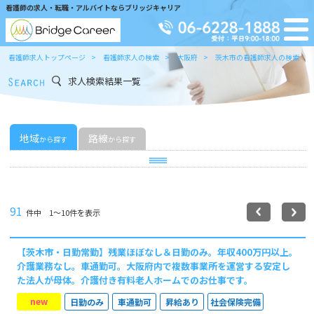
看護師の求人・転職・アルバイトならブリッジキャリア
看護師求人トップページ
看護師求人の検索
大阪府
茨木市の看護師求人の検索
求人検索結果一覧
地域
路線
から探す
から探す
91
件中 1〜10件を表示
【茨木市・日勤常勤】残業ほぼなし＆日勤のみ。年収400万円以上。
介護業務なし。車通勤可。大阪府内で複数事業所を運営する安定し
た法人が母体。介護付き有料老人ホームでのお仕事です。
new
日勤のみ
車通勤可
昇給あり
社会保険完備