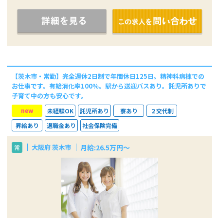
【茨木市・常勤】完全週休2日制で年間休日125日。精神科病棟での
お仕事です。有給消化率100％。駅から送迎バスあり。託児所ありで
子育て中の方も安心です。
new
未経験OK
託児所あり
寮あり
２交代制
昇給あり
退職金あり
社会保険完備
月給:26.5万円～
大阪府 茨木市
常