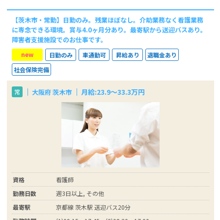
【茨木市・常勤】日勤のみ。残業ほぼなし。介助業務なく看護業務
に専念できる環境。賞与4.0ヶ月分あり。最寄駅から送迎バスあり。
障害者支援施設でのお仕事です。
new
日勤のみ
車通勤可
昇給あり
退職金あり
社会保険完備
月給:23.9～33.3万円
大阪府 茨木市
常
資格
看護師
勤務日数
週3日以上, その他
最寄駅
京都線 茨木駅 送迎バス20分