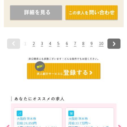
2
3
4
5
6
7
8
9
10
1
パ
常
パ
大阪府 茨木市
大阪府 茨木市
大阪
日給:29,850円
月給:33.7万円～
時給: