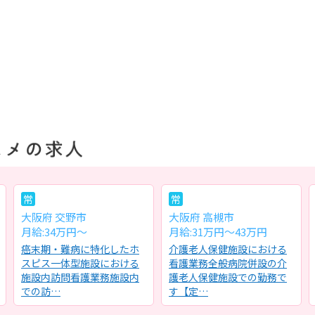
常
常
大阪府 交野市
大阪府 高槻市
月給:34万円～
月給:31万円～43万円
癌末期・難病に特化したホ
介護老人保健施設における
スピス一体型施設における
看護業務全般病院併設の介
施設内訪問看護業務施設内
護老人保健施設での勤務で
での訪…
す【定…