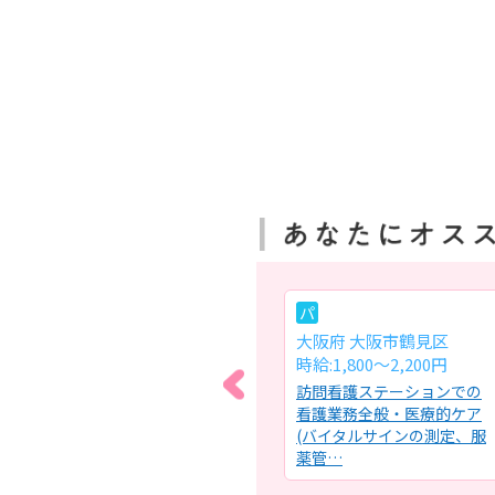
常
パ
大阪府 大阪市都島区
大阪府 大阪市鶴見区
月給:31万円～36万円
時給:1,800～2,200円
看護
ケアミックス型病院での一
訪問看護ステーションでの
職員
般病棟の看護業務全般・担
看護業務全般・医療的ケア
内の
当患者様の病棟カンファレ
(バイタルサインの測定、服
ンス・…
薬管…