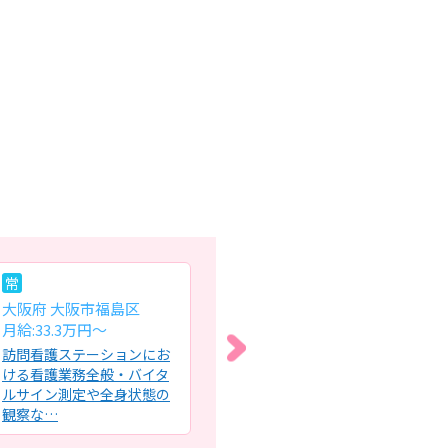
常
常
パ
大阪府 大阪市福島区
大阪府 藤井寺市
大
月給:33.3万円～
月給:31.1万円～32.6万円
時給
訪問看護ステーションにお
介護老人保健施設における
介
ける看護業務全般・バイタ
看護業務全般・バイタルチ
看
ルサイン測定や全身状態の
ェック・心身の状態観察・
イ
観察な…
健康管…
示