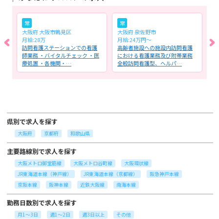
常
常
大阪府 大阪市鶴見区
大阪府 泉佐野市
大
月給:28万
月給:24万円～
月
問
訪問看護ステーションでの看護
高齢者施設への施設内訪問看護
訪
セ
師業務 ・バイタルチェック ・医
における看護業務及び附帯業務
看
療処置 ・各機関・…
全般訪問看護型、ヘルパ…
問
県別で求人を探す
大阪府
京都府
和歌山県
主要路線別で求人を探す
大阪メトロ御堂筋線
大阪メトロ谷町線
大阪環状線
JR東海道本線（神戸線）
JR東海道本線（京都線）
阪急神戸本線
京阪本線
阪神本線
近鉄大阪線
南海本線
勤務日数別で求人を探す
月1～3日
週1～2日
週3日以上
その他