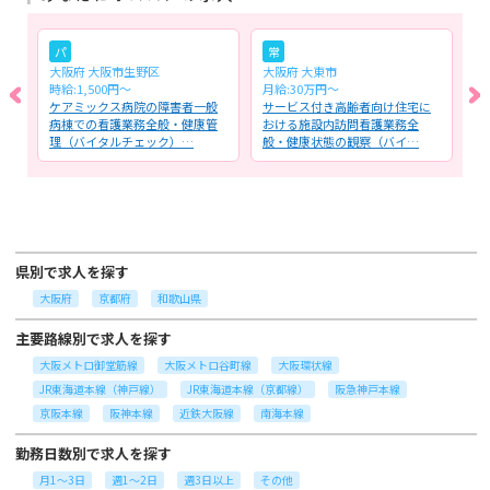
パ
常
大阪府 大阪市生野区
大阪府 大東市
大
時給:1,500円～
月給:30万円～
月
、
ケアミックス病院の障害者一般
サービス付き高齢者向け住宅に
障
ク
病棟での看護業務全般・健康管
おける施設内訪問看護業務全
般
理（バイタルチェック）…
般・健康状態の観察（バイ…
ク
県別で求人を探す
大阪府
京都府
和歌山県
主要路線別で求人を探す
大阪メトロ御堂筋線
大阪メトロ谷町線
大阪環状線
JR東海道本線（神戸線）
JR東海道本線（京都線）
阪急神戸本線
京阪本線
阪神本線
近鉄大阪線
南海本線
勤務日数別で求人を探す
月1～3日
週1～2日
週3日以上
その他