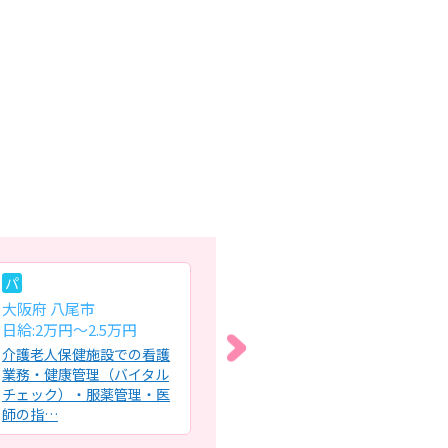
パ
常
パ
大阪府 八尾市
大阪府 大阪市生野区
大
日給:2万円～2.5万円
月給:25.3万円～35.7万円
時給
介護老人保健施設での看護
デイサービスにおける看護
特
業務・健康管理（バイタル
業務全般・ご利用者の健康
る
チェック）・服薬管理・医
管理、服薬管理・傷や褥瘡
（
師の指…
(床ず…
師