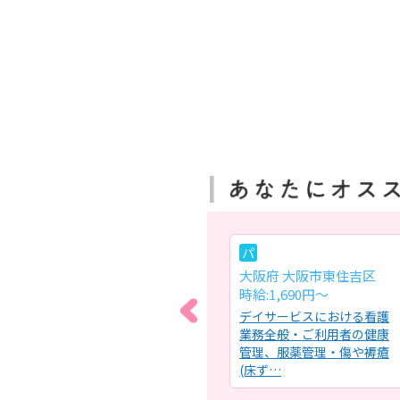
パ
パ
大阪府 岸和田市
大阪府 大阪市東住吉区
時給:1,500円～
時給:1,690円～
にお
小規模特別養護老人ホー
デイサービスにおける看護
康管
ム・小規模多機能ホームに
業務全般・ご利用者の健康
医師
おける看護・介護業務及び
管理、服薬管理・傷や褥瘡
附帯業務…
(床ず…