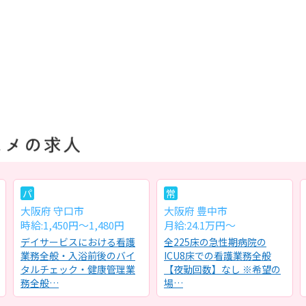
パ
常
大阪府 守口市
大阪府 豊中市
時給:1,450円～1,480円
月給:24.1万円～
デイサービスにおける看護
全225床の急性期病院の
業務全般・入浴前後のバイ
ICU8床での看護業務全般
タルチェック・健康管理業
【夜勤回数】なし ※希望の
務全般…
場…