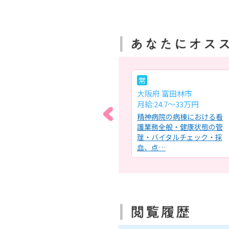
パ
常
大阪府 東大阪市
大阪府 富田林市
時給:1,900円～
月給:24.7～33万円
設内
訪問看護ステーションにお
精神病院の病棟における看
市内
ける看護業務全般・健康管
護業務全般・健康状態の管
だき
理、内服管理・医療機器管
理・バイタルチェック・採
理、創…
血、点…