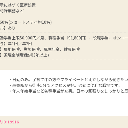
示に基づく医療処置
記録業務など
60名(ショートステイ約10名)
ル】あり
勤手当上限50,000円／月、職種手当（91,800円）、役職手当、オン
与】年1回／年2回
】雇用保険、労災保険、厚生年金、健康保険
】退職金制度(勤続3年以上)
・日勤のみ。子育て中の方やプライベートと両立しながら働きた
・最寄駅から徒歩5分でアクセス良好。通勤に便利な職場です。
・年末年始手当など各種手当が充実。日々の頑張りをしっかりと反
ID:19916