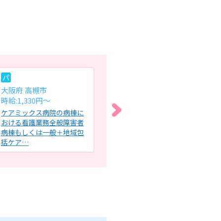
パ
常
常
大阪府 高槻市
大阪府 門真市
大
時給:1,330円～
月給:28万円～
月給
ケアミックス病院の病棟に
特別養護老人ホームにて看
特
おける看護業務全般障害者
護職員業務全般・利用者様
護
病棟もしくは一般＋地域包
及び職員の健康管理・採
～
括ケア…
血、点滴…
ル