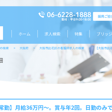
ホーム
求人検索
特集
ブリッ
の検索
大阪府
大阪市此花区の看護師求人の検索
【大阪市此
細
常勤】月給36万円～。賞与年2回。日勤のみ