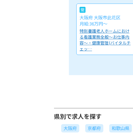
常
大阪府 大阪市此花区
月給:36万円～
特別養護老人ホームにおけ
る看護業務全般～お仕事内
容～・健康管理(バイタルチ
ェッ…
県別で求人を探す
大阪府
京都府
和歌山県