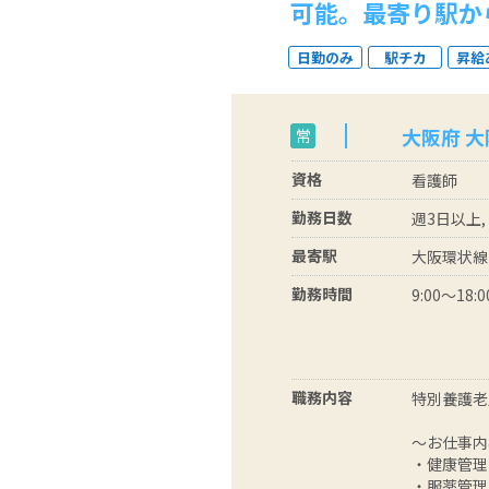
可能。最寄り駅か
日勤のみ
駅チカ
昇給
大阪府 
常
資格
看護師
勤務日数
週3日以上,
最寄駅
大阪環状線
勤務時間
9:00～18:0
職務内容
特別養護老
～お仕事内
・健康管理
・服薬管理