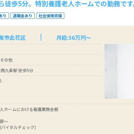
ら徒歩5分。特別養護老人ホームでの勤務です
あり
退職金あり
社会保険完備
大阪市此花区
月給:36万円～
 その他
 西九条駅 徒歩5分
0
人ホームにおける看護業務全般
容～
(バイタルチェック)