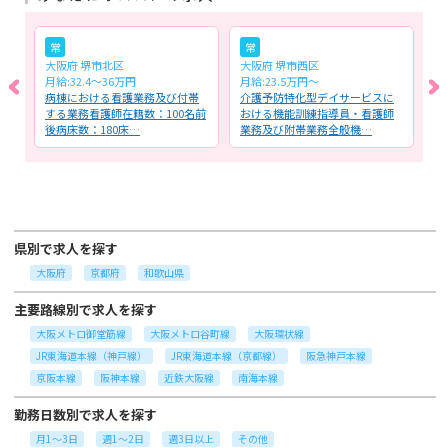
常
常
大阪府 堺市北区
大阪府 堺市西区
大
月給:32.4～36万円
月給:23.5万円〜
月
設
病棟における看護業務及び付帯
介護予防特化型デイサービスに
住
営
する業務看護師在籍数：100名前
おける機能訓練指導員・看護師
施
後病床数：180床…
業務及び附帯業務全般機…
タ
県別で求人を探す
大阪府
京都府
和歌山県
主要路線別で求人を探す
大阪メトロ御堂筋線
大阪メトロ谷町線
大阪環状線
JR東海道本線（神戸線）
JR東海道本線（京都線）
阪急神戸本線
京阪本線
阪神本線
近鉄大阪線
南海本線
勤務日数別で求人を探す
月1～3日
週1～2日
週3日以上
その他