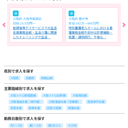
常
常
大阪府 大阪市城東区
大阪府 豊中市
大
月給:29.9万円～
年収:342万～444万円
時
援
放課後等デイサービスでの生活
特別養護老人ホームにおける看
介
滴
支援業務全般・生活介護に関連
護業務全般午前中は診察補助・
業
したトレーニングや生活…
処置・通院同行、午後も…
理
県別で求人を探す
大阪府
京都府
和歌山県
主要路線別で求人を探す
大阪メトロ御堂筋線
大阪メトロ谷町線
大阪環状線
JR東海道本線（神戸線）
JR東海道本線（京都線）
阪急神戸本線
京阪本線
阪神本線
近鉄大阪線
南海本線
勤務日数別で求人を探す
月1～3日
週1～2日
週3日以上
その他