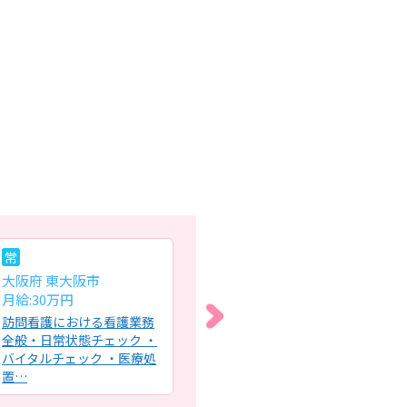
常
常
常
大阪府 東大阪市
大阪府 大阪市都島区
大
月給:30万円
月給:25万円～37.8万円
月給
訪問看護における看護業務
各病棟での看護業務全般・
特
全般・日常状態チェック ・
担当患者様の病棟カンファ
る
バイタルチェック ・医療処
レンス・転院受け入れ・援
容
置…
助・看…
健