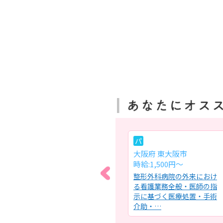
常
パ
大阪府 大阪狭山市
大阪府 東大阪市
月給:25～28.1万円
時給:1,500円〜
る看
特別養護老人ホームにおけ
整形外科病院の外来におけ
の管
る看護業務全般・入所者様
る看護業務全般・医師の指
・採
のバイタルチェック、体調
示に基づく医療処置・手術
管理・…
介助・…