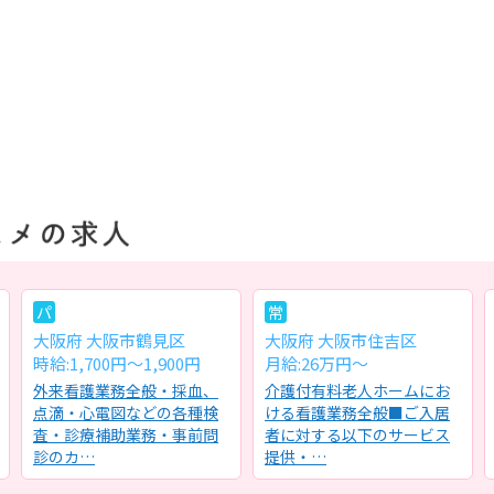
パ
常
大阪府 大阪市鶴見区
大阪府 大阪市住吉区
時給:1,700円～1,900円
月給:26万円～
外来看護業務全般・採血、
介護付有料老人ホームにお
点滴・心電図などの各種検
ける看護業務全般■ご入居
査・診療補助業務・事前問
者に対する以下のサービス
診のカ…
提供・…