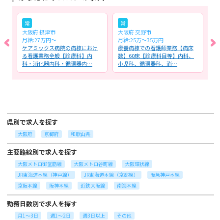
常
常
大阪府 摂津市
大阪府 交野市
大
月給:27万円～
月給:25万～35万円
月
る
ケアミックス病院の病棟におけ
療養病棟での看護師業務【病床
特
健
る看護業務全般【診療科】内
数】60床【診療科目等】内科、
務
科・消化器内科・循環器内…
小児科、循環器科、消…
ェ
県別で求人を探す
大阪府
京都府
和歌山県
主要路線別で求人を探す
大阪メトロ御堂筋線
大阪メトロ谷町線
大阪環状線
JR東海道本線（神戸線）
JR東海道本線（京都線）
阪急神戸本線
京阪本線
阪神本線
近鉄大阪線
南海本線
勤務日数別で求人を探す
月1～3日
週1～2日
週3日以上
その他