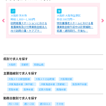
パ
常
大阪府 茨木市
大阪府 大阪市生野区
大
時給:1,800～1,980円
年収:380万円～
月
務
訪問看護ステーションにおける
特別養護老人ホームにおける看
一
看護業務及び付帯業務全般法人
護業務全般午前中は診察補助・
る
内で訪問介護・ケアプラ…
処置・通院同行、午後も…
（
県別で求人を探す
大阪府
京都府
和歌山県
主要路線別で求人を探す
大阪メトロ御堂筋線
大阪メトロ谷町線
大阪環状線
JR東海道本線（神戸線）
JR東海道本線（京都線）
阪急神戸本線
京阪本線
阪神本線
近鉄大阪線
南海本線
勤務日数別で求人を探す
月1～3日
週1～2日
週3日以上
その他