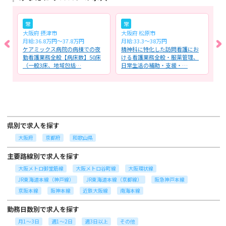
常
常
大阪府 摂津市
大阪府 松原市
大
月給:36.8万円～37.8万円
月給:33.3～38万円
月
病
ケアミックス病院の病棟での夜
精神科に特化した訪問看護にお
訪
ケ
勤看護業務全般【病床数】50床
ける看護業務全般・服薬管理、
看
（一般3床、地域包括…
日常生活の補助・支援・…
ビ
県別で求人を探す
大阪府
京都府
和歌山県
主要路線別で求人を探す
大阪メトロ御堂筋線
大阪メトロ谷町線
大阪環状線
JR東海道本線（神戸線）
JR東海道本線（京都線）
阪急神戸本線
京阪本線
阪神本線
近鉄大阪線
南海本線
勤務日数別で求人を探す
月1～3日
週1～2日
週3日以上
その他