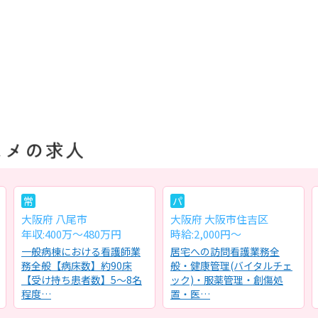
常
パ
大阪府 八尾市
大阪府 大阪市住吉区
年収:400万～480万円
時給:2,000円～
一般病棟における看護師業
居宅への訪問看護業務全
務全般【病床数】約90床
般・健康管理(バイタルチェ
【受け持ち患者数】5～8名
ック)・服薬管理・創傷処
程度…
置・医…