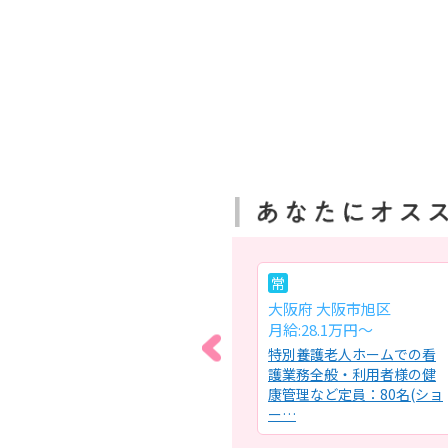
パ
常
大阪府 東大阪市
大阪府 大阪市旭区
時給:1,500円～
月給:28.1万円～
にお
居宅および施設内訪問看護
特別養護老人ホームでの看
務全
における看護業務全般・健
護業務全般・利用者様の健
理
康状態のアセスメント・医
康管理など定員：80名(ショ
療的ケ…
ー…