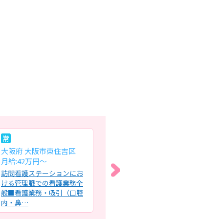
常
パ
パ
大阪府 大阪市東住吉区
大阪府 摂津市
大
月給:42万円～
時給:1,450円～1,480円
時給
訪問看護ステーションにお
デイサービスにおける看護
特
ける管理職での看護業務全
業務全般・入浴前後のバイ
護
般■看護業務・吸引（口腔
タルチェック・健康管理業
療
内・鼻…
務全般…
理