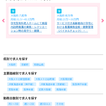
常
常
大阪府 八尾市
大阪府 枚方市
大
月給:31.5～45.5万円
月給:23万～30万円
時
全
住宅型有料老人ホームにて施設
サービス付き高齢者向け住宅に
介
を
内訪問看護の業務・レクリエー
おける看護業務全般・健康管理
者
ション時の見守り・健康…
（バイタルチェック）・…
康
県別で求人を探す
大阪府
京都府
和歌山県
主要路線別で求人を探す
大阪メトロ御堂筋線
大阪メトロ谷町線
大阪環状線
JR東海道本線（神戸線）
JR東海道本線（京都線）
阪急神戸本線
京阪本線
阪神本線
近鉄大阪線
南海本線
勤務日数別で求人を探す
月1～3日
週1～2日
週3日以上
その他