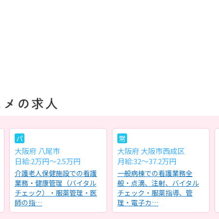
パ
常
大阪府 八尾市
大阪府 大阪市西成区
日給:2万円～2.5万円
月給:32～37.2万円
介護老人保健施設での看護
一般病棟での看護業務全
業務・健康管理（バイタル
般・点滴、注射、バイタル
チェック）・服薬管理・医
チェック・服薬指導、管
師の指…
理・電子カ…