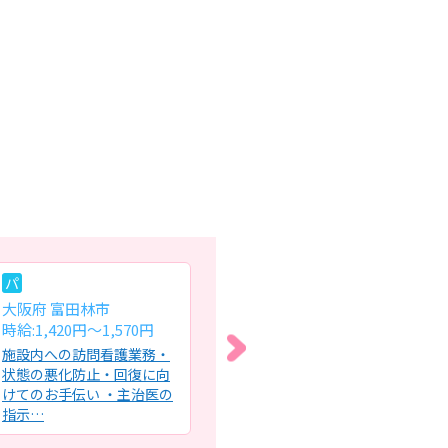
パ
パ
常
大阪府 富田林市
大阪府 大阪市西成区
大
時給:1,420円〜1,570円
時給:1,700円～
月給
施設内への訪問看護業務・
住宅型有料老人ホームにお
住
状態の悪化防止・回復に向
ける看護業務全般・精神訪
訪
けてのお手伝い ・主治医の
問看護でのケアで、業務内
（
指示…
容は入…
薬