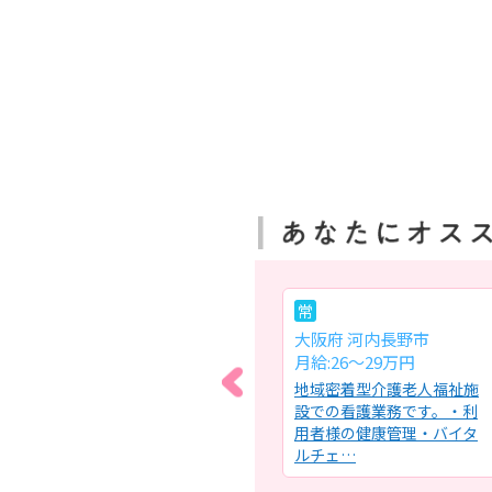
常
常
大阪府 茨木市
大阪府 河内長野市
月給:24.2～30.5万円
月給:26～29万円
の看
特別養護老人ホームでの看
地域密着型介護老人福祉施
の健
護業務・バイタルチェッ
設での看護業務です。・利
ショ
ク・体調管理・服薬管理・
用者様の健康管理・バイタ
管理医師…
ルチェ…