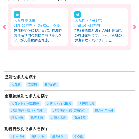
常
常
大阪府 高槻市
大阪府 河内長野市
大
月給:30万円～（経験により優遇します）
月給:26～29万円
時
サ
急性期病院における認定看護師
地域密着型介護老人福祉施設で
外
業
業務及び附帯業務全般「緩和ケ
の看護業務です。・利用者様の
務
ア、がん薬物療法看護、…
健康管理・バイタルチェ…
察
県別で求人を探す
大阪府
京都府
和歌山県
主要路線別で求人を探す
大阪メトロ御堂筋線
大阪メトロ谷町線
大阪環状線
JR東海道本線（神戸線）
JR東海道本線（京都線）
阪急神戸本線
京阪本線
阪神本線
近鉄大阪線
南海本線
勤務日数別で求人を探す
月1～3日
週1～2日
週3日以上
その他