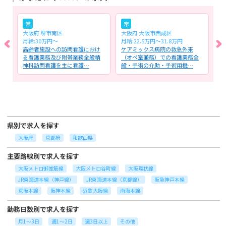
常
常
大阪府 堺市南区
大阪府 大阪市西成区
大
月給:30万円～
月給:22.5万円〜31.8万円
月
る
高齢者施設への訪問看護におけ
ケアミックス病院の救急外来
一
・
る看護業務及び附帯業務全般精
（オペ室兼務）での看護業務全
務
神科訪問看護を主に看護…
般・手術の介助・手術用機…
ェ
県別で求人を探す
大阪府
京都府
和歌山県
主要路線別で求人を探す
大阪メトロ御堂筋線
大阪メトロ谷町線
大阪環状線
JR東海道本線（神戸線）
JR東海道本線（京都線）
阪急神戸本線
京阪本線
阪神本線
近鉄大阪線
南海本線
勤務日数別で求人を探す
月1～3日
週1～2日
週3日以上
その他