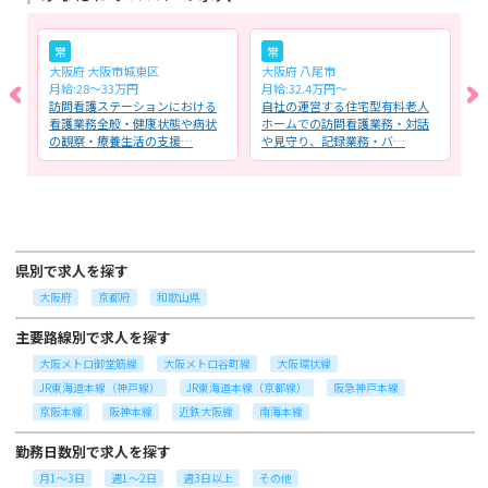
常
常
大阪府 大阪市城東区
大阪府 八尾市
大
月給:28～33万円
月給:32.4万円～
月
る
訪問看護ステーションにおける
自社の運営する住宅型有料老人
小
附
看護業務全般・健康状態や病状
ホームでの訪問看護業務・対話
附
の観察・療養生活の支援…
や見守り、記録業務・バ…
月
県別で求人を探す
大阪府
京都府
和歌山県
主要路線別で求人を探す
大阪メトロ御堂筋線
大阪メトロ谷町線
大阪環状線
JR東海道本線（神戸線）
JR東海道本線（京都線）
阪急神戸本線
京阪本線
阪神本線
近鉄大阪線
南海本線
勤務日数別で求人を探す
月1～3日
週1～2日
週3日以上
その他