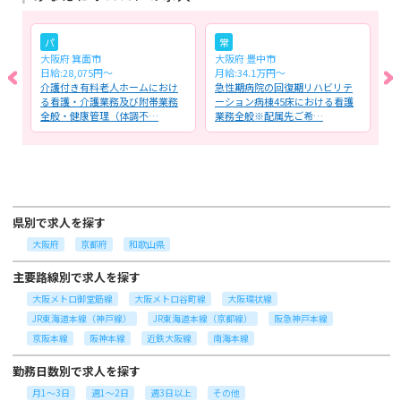
パ
常
大阪府 箕面市
大阪府 豊中市
大
日給:28,075円～
月給:34.1万円～
月
全
介護付き有料老人ホームにおけ
急性期病院の回復期リハビリテ
ク
ル
る看護・介護業務及び附帯業務
ーション病棟45床における看護
よ
全般・健康管理（体調不…
業務全般※配属先ご希…
務
県別で求人を探す
大阪府
京都府
和歌山県
主要路線別で求人を探す
大阪メトロ御堂筋線
大阪メトロ谷町線
大阪環状線
JR東海道本線（神戸線）
JR東海道本線（京都線）
阪急神戸本線
京阪本線
阪神本線
近鉄大阪線
南海本線
勤務日数別で求人を探す
月1～3日
週1～2日
週3日以上
その他