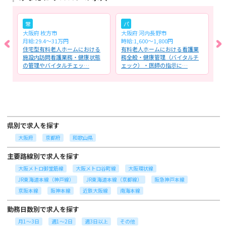
常
パ
大阪府 枚方市
大阪府 河内長野市
大
月給:29.4～31万円
時給:1,600〜1,800円
時
る
住宅型有料老人ホームにおける
有料老人ホームにおける看護業
訪
処
施設内訪問看護業務・健康状態
務全般・健康管理（バイタルチ
般
の管理やバイタルチェッ…
ェック）・医師の指示に…
ェ
県別で求人を探す
大阪府
京都府
和歌山県
主要路線別で求人を探す
大阪メトロ御堂筋線
大阪メトロ谷町線
大阪環状線
JR東海道本線（神戸線）
JR東海道本線（京都線）
阪急神戸本線
京阪本線
阪神本線
近鉄大阪線
南海本線
勤務日数別で求人を探す
月1～3日
週1～2日
週3日以上
その他