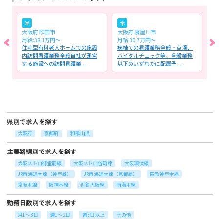
常
常
大阪府 吹田市
大阪府 寝屋川市
大
月給:38.1万円～
月給:30.7万円～
月
サ
住宅型有料老人ホームでの施設
病棟での看護業務全般・点滴、
住
業
内訪問看護業務全般自社が運営
バイタルチェック等、全般業務
施
する施設への訪問看護業…
以下のいずれかに配属予…
者
県別で求人を探す
大阪府
京都府
和歌山県
主要路線別で求人を探す
大阪メトロ御堂筋線
大阪メトロ谷町線
大阪環状線
JR東海道本線（神戸線）
JR東海道本線（京都線）
阪急神戸本線
京阪本線
阪神本線
近鉄大阪線
南海本線
勤務日数別で求人を探す
月1～3日
週1～2日
週3日以上
その他