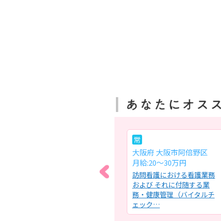
常
常
大阪府 大阪市東住吉区
大阪府 大阪市阿倍野区
月給:24.1～34.5万円
月給:20～30万円
看護
介護老人保健施設での看護
訪問看護における看護業務
～・
業務全般・健康状態の管
および それに付随する業
補
理、バイタルチェック・服
務・健康管理（バイタルチ
薬管理・…
ェック…