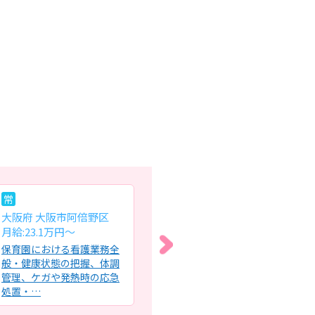
常
常
パ
大阪府 大阪市阿倍野区
大阪府 高槻市
大
月給:23.1万円～
月給:25.5万〜33万円
時給
保育園における看護業務全
介護老人保健施設内での看
ク
般・健康状態の把握、体調
護業務全般・入所者様の健
び
管理、ケガや発熱時の応急
康管理・配役、処置、食事
テ
処置・…
入浴介…
(法