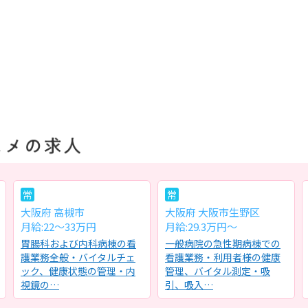
常
常
大阪府 高槻市
大阪府 大阪市生野区
月給:22～33万円
月給:29.3万円～
胃腸科および内科病棟の看
一般病院の急性期病棟での
護業務全般・バイタルチェ
看護業務・利用者様の健康
ック、健康状態の管理・内
管理、バイタル測定・吸
視鏡の…
引、吸入…