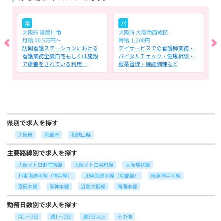
常
パ
大阪府 寝屋川市
大阪府 大阪市西成区
大
月給:30.5万円～
時給:1,200円
月
る
訪問看護ステーションにおける
デイサービスでの看護師業務・
医
患
看護業務全般自宅もしくは施設
バイタルチェック・健康相談・
看
で療養をされている利用…
服薬管理・機能訓練など
業
県別で求人を探す
大阪府
京都府
和歌山県
主要路線別で求人を探す
大阪メトロ御堂筋線
大阪メトロ谷町線
大阪環状線
JR東海道本線（神戸線）
JR東海道本線（京都線）
阪急神戸本線
京阪本線
阪神本線
近鉄大阪線
南海本線
勤務日数別で求人を探す
月1～3日
週1～2日
週3日以上
その他