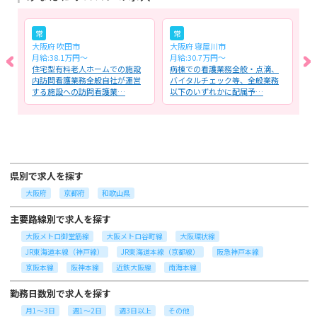
常
常
大阪府 吹田市
大阪府 寝屋川市
大
月給:38.1万円～
月給:30.7万円～
月
サ
住宅型有料老人ホームでの施設
病棟での看護業務全般・点滴、
住
業
内訪問看護業務全般自社が運営
バイタルチェック等、全般業務
施
する施設への訪問看護業…
以下のいずれかに配属予…
者
県別で求人を探す
大阪府
京都府
和歌山県
主要路線別で求人を探す
大阪メトロ御堂筋線
大阪メトロ谷町線
大阪環状線
JR東海道本線（神戸線）
JR東海道本線（京都線）
阪急神戸本線
京阪本線
阪神本線
近鉄大阪線
南海本線
勤務日数別で求人を探す
月1～3日
週1～2日
週3日以上
その他