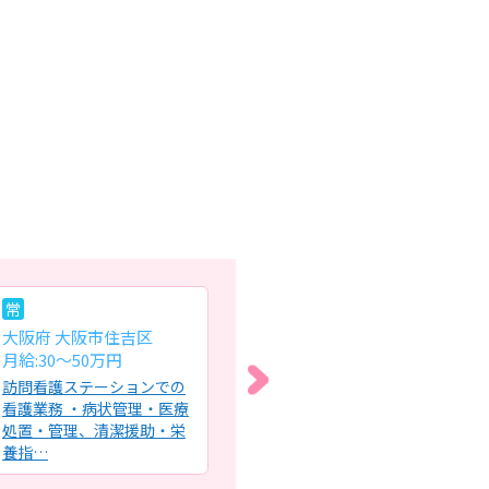
常
パ
常
大阪府 大阪市住吉区
大阪府 東大阪市
大
月給:30～50万円
時給:1,500円～
月給
訪問看護ステーションでの
デイサービスでの看護業務
外
看護業務 ・病状管理・医療
全般・利用者様の健康管理
般
処置・管理、清潔援助・栄
（バイタルチェック・体調
療
養指…
確認）…
月