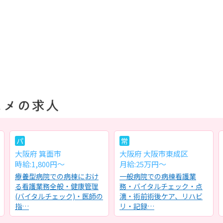
パ
常
大阪府 箕面市
大阪府 大阪市東成区
時給:1,800円～
月給:25万円～
療養型病院での病棟におけ
一般病院での病棟看護業
る看護業務全般・健康管理
務・バイタルチェック・点
(バイタルチェック)・医師の
滴・術前術後ケア、リハビ
指…
リ・記録…