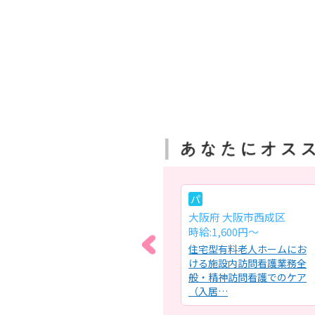
パ
パ
区
大阪府 吹田市
大阪府 大阪市西成区
日給:28,075円～
時給:1,600円～
宅介
介護付有料老人ホームにお
住宅型有料老人ホームにお
般・
ける看護業務及び介護業務
ける施設内訪問看護業務全
メン
全般・ご入居者の健康管理
般・精神訪問看護でのケア
（体調…
（入居…