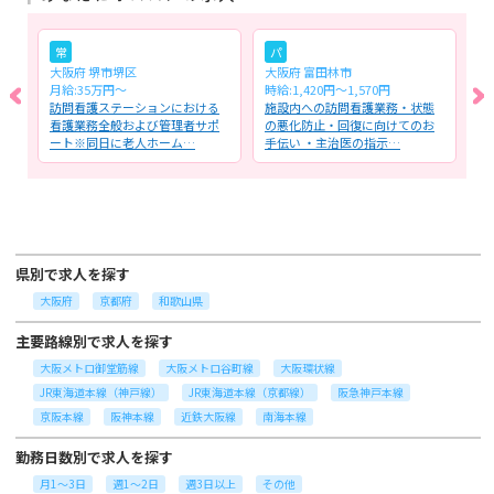
常
パ
大阪府 堺市堺区
大阪府 富田林市
大
月給:35万円～
時給:1,420円〜1,570円
月
視
訪問看護ステーションにおける
施設内への訪問看護業務・状態
一
看護業務全般および管理者サポ
の悪化防止・回復に向けてのお
般
ート※同日に老人ホーム…
手伝い ・主治医の指示…
チ
県別で求人を探す
大阪府
京都府
和歌山県
主要路線別で求人を探す
大阪メトロ御堂筋線
大阪メトロ谷町線
大阪環状線
JR東海道本線（神戸線）
JR東海道本線（京都線）
阪急神戸本線
京阪本線
阪神本線
近鉄大阪線
南海本線
勤務日数別で求人を探す
月1～3日
週1～2日
週3日以上
その他