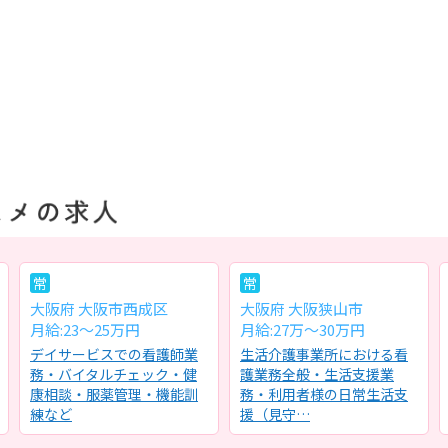
常
常
大阪府 大阪市西成区
大阪府 大阪狭山市
月給:23～25万円
月給:27万〜30万円
デイサービスでの看護師業
生活介護事業所における看
務・バイタルチェック・健
護業務全般・生活支援業
康相談・服薬管理・機能訓
務・利用者様の日常生活支
練など
援（見守…