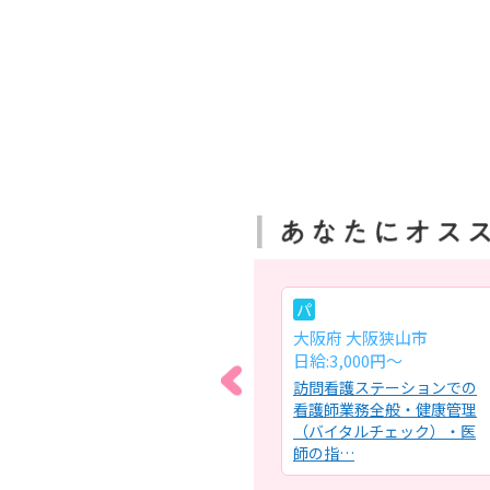
常
パ
区
大阪府 大阪市淀川区
大阪府 大阪狭山市
月給:26万円～
日給:3,000円～
にお
介護老人保健施設における
訪問看護ステーションでの
康管
看護業務全般・健康管理(バ
看護師業務全般・健康管理
）・
イタルチェック)・医師の指
（バイタルチェック）・医
示…
師の指…