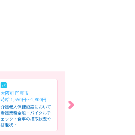
パ
常
パ
大阪府 門真市
大阪府 枚方市
大
時給:1,550円～1,800円
月給:28.6万～30.5万円
時給
介護老人保健施設において
一般病棟での看護業務全
デ
看護業務全般・バイタルチ
般・医師診察の補助・点
全
ェック・食事の摂取状況や
滴、注射、採血、・バイタ
チ
排泄状…
ルチェック…
般