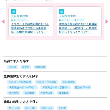
常
常
大阪府 吹田市
大阪府 茨木市
大
月給:35万円～
月給:23.9～33.3万円
月
看
クリニックの訪問診療における
障害者支援施設における看護業
特
の
看護業務及び付随する事務業
務全般・ご入居者様・ご利用者
護
務・医師診察補助（バイタ…
様のバイタルチェックや…
ク
県別で求人を探す
大阪府
京都府
和歌山県
主要路線別で求人を探す
大阪メトロ御堂筋線
大阪メトロ谷町線
大阪環状線
JR東海道本線（神戸線）
JR東海道本線（京都線）
阪急神戸本線
京阪本線
阪神本線
近鉄大阪線
南海本線
勤務日数別で求人を探す
月1～3日
週1～2日
週3日以上
その他