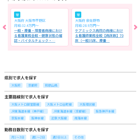
常
常
大阪府 大阪市平野区
大阪府 泉佐野市
大
月給:32.4万円～
月給:28.9万円～
月
護
一般・療養・障害者病棟におけ
ケアミックス病院の病棟におけ
透
る看護業務全般・健康状態の確
る看護師業務全般【病床数】70
【
認・バイタルチェック・…
床（一般35床、療養…
5
県別で求人を探す
大阪府
京都府
和歌山県
主要路線別で求人を探す
大阪メトロ御堂筋線
大阪メトロ谷町線
大阪環状線
JR東海道本線（神戸線）
JR東海道本線（京都線）
阪急神戸本線
京阪本線
阪神本線
近鉄大阪線
南海本線
勤務日数別で求人を探す
月1～3日
週1～2日
週3日以上
その他