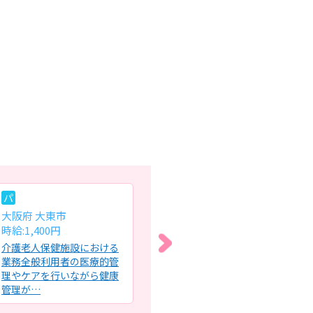
パ
常
常
大阪府 大東市
大阪府 吹田市
大
時給:1,400円
月給:27.6万円～29.5万円
月給
介護老人保健施設における
サービス付き高齢者向け住
介
業務全般利用者の医療的管
宅内における施設内訪問看
業務
理やケアを行いながら健康
護・施設内看護業務同法人
室／
管理が…
が運営…