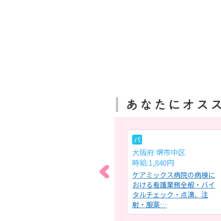
パ
パ
大阪府 大阪市東住吉区
大阪府 堺市中区
時給:1,800円～2,500円
時給:1,840円
ビス
住宅型有料老人ホームにお
ケアミックス病院の病棟に
康管
ける訪問看護業務全般・健
おける看護業務全般・バイ
）・
康管理（バイタルチェッ
タルチェック・点滴、注
ク）・服…
射・服薬…