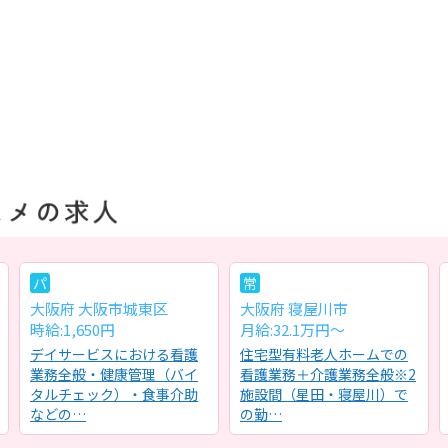
パ
常
大阪府 大阪市城東区
大阪府 寝屋川市
時給:1,650円
月給:32.1万円～
デイサービスにおける看護
住宅型有料老人ホームでの
業務全般・健康管理（バイ
看護業務＋介護業務全般※2
タルチェック）・食事介助
施設間（星田・寝屋川）で
などの…
の勤…