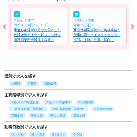
パ
常
大阪府 茨木市
大阪府 八尾市
大
時給:1,700円〜1,900円
月給:27万円～
時
全
重症心身障がい児を対象とした
亜急性期型病院での病棟業務～
地
管
放課後等デイサービスにおける
仕事内容～バイタルチェック・
業
看護師業務全般【主な業…
巡回、注射、点滴、採血…
対
県別で求人を探す
大阪府
京都府
和歌山県
主要路線別で求人を探す
大阪メトロ御堂筋線
大阪メトロ谷町線
大阪環状線
JR東海道本線（神戸線）
JR東海道本線（京都線）
阪急神戸本線
京阪本線
阪神本線
近鉄大阪線
南海本線
勤務日数別で求人を探す
月1～3日
週1～2日
週3日以上
その他