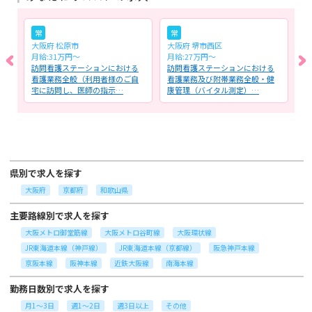
常
常
大阪府 松原市
大阪府 堺市西区
大
月給:31万円〜
月給:27万円〜
月
全
訪問看護ステーションにおける
訪問看護ステーションにおける
ケ
を
看護業務全般（利用者様のご自
看護業務及び附帯業務全般・健
る
宅に訪問し、医師の指示…
康管理（バイタル測定）…
科
県別で求人を探す
大阪府
京都府
和歌山県
主要路線別で求人を探す
大阪メトロ御堂筋線
大阪メトロ谷町線
大阪環状線
JR東海道本線（神戸線）
JR東海道本線（京都線）
阪急神戸本線
京阪本線
阪神本線
近鉄大阪線
南海本線
勤務日数別で求人を探す
月1～3日
週1～2日
週3日以上
その他