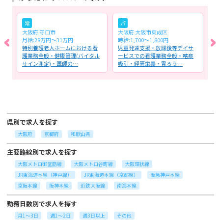
常
パ
大阪府 守口市
大阪府 大阪市東成区
大
月給:28万円～31万円
時給:1,700～1,800円
月
る
特別養護老人ホームにおける看
児童発達支援・放課後等デイサ
回
護業務全般・健康管理(バイタル
ービスでの看護業務全般・喀痰
看
サイン測定)・医師の…
吸引・経管栄養・胃ろう…
ち
県別で求人を探す
大阪府
京都府
和歌山県
主要路線別で求人を探す
大阪メトロ御堂筋線
大阪メトロ谷町線
大阪環状線
JR東海道本線（神戸線）
JR東海道本線（京都線）
阪急神戸本線
京阪本線
阪神本線
近鉄大阪線
南海本線
勤務日数別で求人を探す
月1～3日
週1～2日
週3日以上
その他