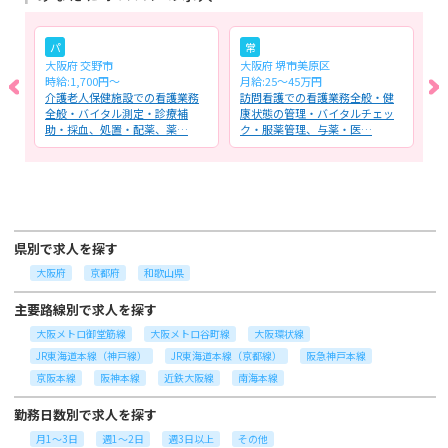
パ
常
大阪府 交野市
大阪府 堺市美原区
大
時給:1,700円～
月給:25～45万円
月
・
介護老人保健施設での看護業務
訪問看護での看護業務全般・健
介
ケ
全般・バイタル測定・診療補
康状態の管理・バイタルチェッ
及
助・採血、処置・配薬、薬…
ク・服薬管理、与薬・医…
イ
県別で求人を探す
大阪府
京都府
和歌山県
主要路線別で求人を探す
大阪メトロ御堂筋線
大阪メトロ谷町線
大阪環状線
JR東海道本線（神戸線）
JR東海道本線（京都線）
阪急神戸本線
京阪本線
阪神本線
近鉄大阪線
南海本線
勤務日数別で求人を探す
月1～3日
週1～2日
週3日以上
その他