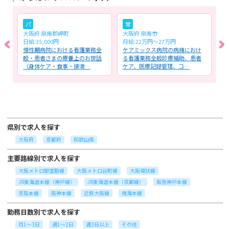
パ
常
大阪府 泉南郡岬町
大阪府 泉南市
大
日給:35,000円
月給:22万円～27万円
日
る
慢性期病院における看護業務全
ケアミックス病院の病棟におけ
介
の
般・患者さまの療養上のお世話
る看護業務全般診療補助、患者
間
（身体ケア・食事・排泄…
ケア、医療記録管理、コ…
へ
県別で求人を探す
大阪府
京都府
和歌山県
主要路線別で求人を探す
大阪メトロ御堂筋線
大阪メトロ谷町線
大阪環状線
JR東海道本線（神戸線）
JR東海道本線（京都線）
阪急神戸本線
京阪本線
阪神本線
近鉄大阪線
南海本線
勤務日数別で求人を探す
月1～3日
週1～2日
週3日以上
その他