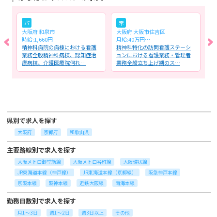
パ
常
大阪府 和泉市
大阪府 大阪市住吉区
大
時給:1,660円
月給:40万円～
月
務
精神科病院の病棟における看護
精神科特化の訪問看護ステーシ
障
服
業務全般精神科病棟、認知症治
ョンにおける看護業務・管理者
全
療病棟、介護医療院何れ…
業務全般立ち上げ期のス…
療
県別で求人を探す
大阪府
京都府
和歌山県
主要路線別で求人を探す
大阪メトロ御堂筋線
大阪メトロ谷町線
大阪環状線
JR東海道本線（神戸線）
JR東海道本線（京都線）
阪急神戸本線
京阪本線
阪神本線
近鉄大阪線
南海本線
勤務日数別で求人を探す
月1～3日
週1～2日
週3日以上
その他