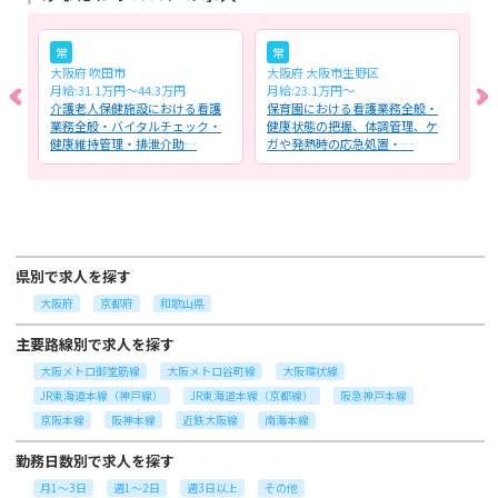
常
常
大阪府 吹田市
大阪府 大阪市生野区
大
月給:31.1万円～44.3万円
月給:23.1万円～
時
薬
介護老人保健施設における看護
保育園における看護業務全般・
デ
・
業務全般・バイタルチェック・
健康状態の把握、体調管理、ケ
及
健康維持管理・排泄介助…
ガや発熱時の応急処置・…
の
県別で求人を探す
大阪府
京都府
和歌山県
主要路線別で求人を探す
大阪メトロ御堂筋線
大阪メトロ谷町線
大阪環状線
JR東海道本線（神戸線）
JR東海道本線（京都線）
阪急神戸本線
京阪本線
阪神本線
近鉄大阪線
南海本線
勤務日数別で求人を探す
月1～3日
週1～2日
週3日以上
その他