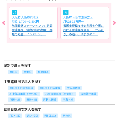
パ
常
大阪府 大阪市東成区
大阪府 大阪市東住吉区
大
時給:1,700～2,500円
月給:30.6万円～
時
神
訪問看護ステーションでの訪問
看護小規模多機能型居宅介護に
デ
内
看護業務・健康状態の観察・褥
おける看護業務全般・「かんた
看
瘡の処置、インスリン、…
き」の通い、泊まりのご…
者
県別で求人を探す
大阪府
京都府
和歌山県
主要路線別で求人を探す
大阪メトロ御堂筋線
大阪メトロ谷町線
大阪環状線
JR東海道本線（神戸線）
JR東海道本線（京都線）
阪急神戸本線
京阪本線
阪神本線
近鉄大阪線
南海本線
勤務日数別で求人を探す
月1～3日
週1～2日
週3日以上
その他