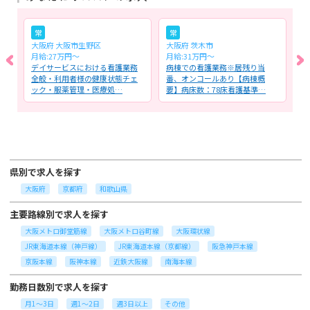
常
常
大阪府 大阪市生野区
大阪府 茨木市
大
月給:27万円～
月給:31万円～
月
る
デイサービスにおける看護業務
病棟での看護業務※居残り当
特
タ
全般・利用者様の健康状態チェ
番、オンコールあり【病棟概
全
ック・服薬管理・医療処…
要】病床数：78床看護基準…
イ
県別で求人を探す
大阪府
京都府
和歌山県
主要路線別で求人を探す
大阪メトロ御堂筋線
大阪メトロ谷町線
大阪環状線
JR東海道本線（神戸線）
JR東海道本線（京都線）
阪急神戸本線
京阪本線
阪神本線
近鉄大阪線
南海本線
勤務日数別で求人を探す
月1～3日
週1～2日
週3日以上
その他