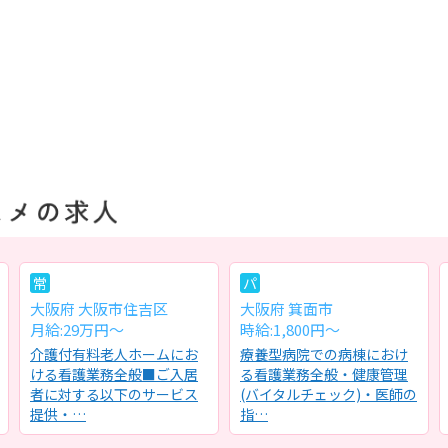
常
パ
大阪府 大阪市住吉区
大阪府 箕面市
月給:29万円～
時給:1,800円～
介護付有料老人ホームにお
療養型病院での病棟におけ
ける看護業務全般■ご入居
る看護業務全般・健康管理
者に対する以下のサービス
(バイタルチェック)・医師の
提供・…
指…