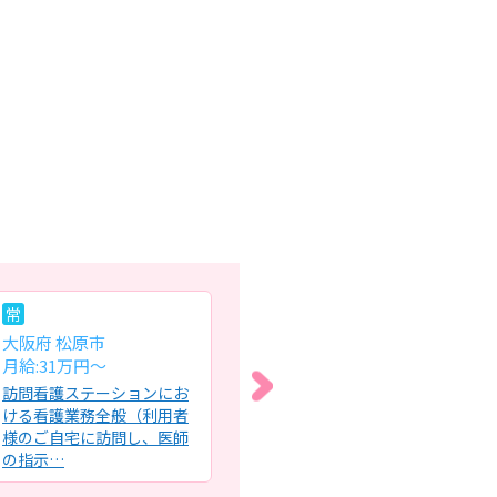
常
常
常
大阪府 松原市
大阪府 枚方市
大
月給:31万円〜
月給:35万円～
月給
訪問看護ステーションにお
サービス付き高齢者向け住
住
ける看護業務全般（利用者
宅における施設内訪問看護
看
様のご自宅に訪問し、医師
業務・患者様の健康管理・
確
の指示…
バイタ…
医