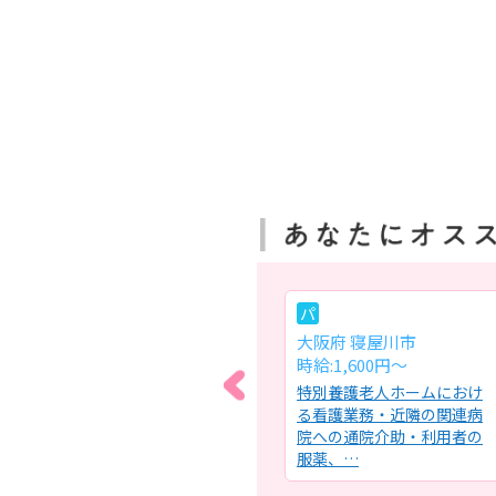
常
パ
大阪府 堺市中区
大阪府 寝屋川市
月給:26.9万円～29.6万円
時給:1,600円～
・診
特別養護老人ホームの健康
特別養護老人ホームにおけ
採
管理室における看護業務及
る看護業務・近隣の関連病
応・
び附帯業務全般・診療の介
院への通院介助・利用者の
助・処…
服薬、…