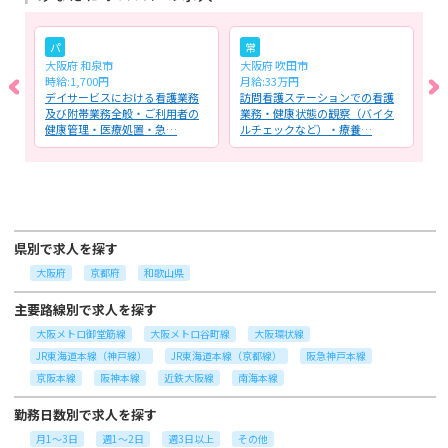
パ
常
大阪府 和泉市
大阪府 吹田市
大
時給:1,700円
月給:33万円
月
に
デイサービスにおける看護業務
訪問看護ステーションでの看護
介
た
及び附帯業務全般・ご利用者の
業務・健康状態の観察（バイタ
る
健康管理・医療処置・急…
ルチェックなど）・療養…
ッ
県別で求人を探す
大阪府
京都府
和歌山県
主要路線別で求人を探す
大阪メトロ御堂筋線
大阪メトロ谷町線
大阪環状線
JR東海道本線（神戸線）
JR東海道本線（京都線）
阪急神戸本線
京阪本線
阪神本線
近鉄大阪線
南海本線
勤務日数別で求人を探す
月1～3日
週1～2日
週3日以上
その他